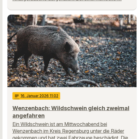
Symbolfoto: Anna Hinckel, pexels.com
notes
16
. Januar 2026 11:02
Wenzenbach: Wildschwein gleich zweimal
angefahren
Ein Wildschwein ist am Mittwochabend bei
Wenzenbach im Kreis Regensburg unter die Räder
gekommen und hat zwei Fahrzeuge beschädigt. Die