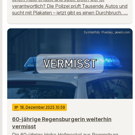
verantwortlich? Die Polizei prüft Tausende Autos und
sucht mit Plakaten – jetzt gibt es einen Durchbruch. …
Symbolfoto: Pixabay, pexels.com
notes
18
. Dezember 2025 10:59
60-jährige Regensburgerin weiterhin
vermisst
Die 60-jährige Heike Hofmockel aus Regensburg