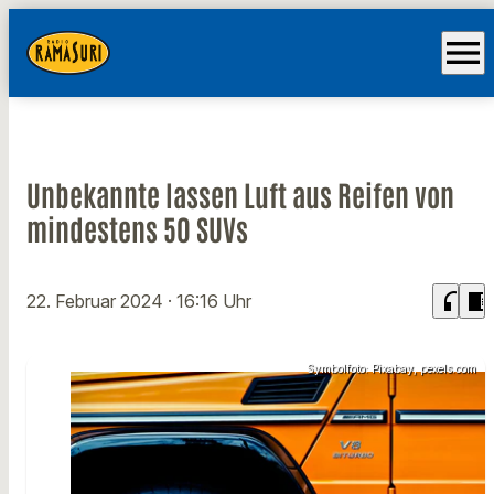
menu
Unbekannte lassen Luft aus Reifen von
mindestens 50 SUVs
headphones
chrome_reader_mode
22. Februar 2024
· 16:16 Uhr
Symbolfoto: Pixabay, pexels.com