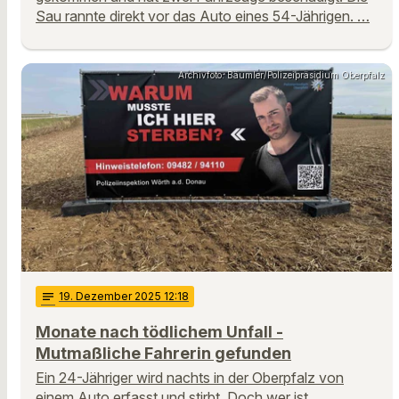
Sau rannte direkt vor das Auto eines 54-Jährigen. …
Archivfoto: Bäumler/Polizeipräsidium Oberpfalz
notes
19
. Dezember 2025 12:18
Monate nach tödlichem Unfall -
Mutmaßliche Fahrerin gefunden
Ein 24-Jähriger wird nachts in der Oberpfalz von
einem Auto erfasst und stirbt. Doch wer ist