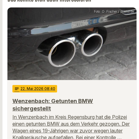
Foto: O. Fischer / pixelio.de
notes
22
. Mai 2026 08:40
Wenzenbach: Getunten BMW
sichergestellt
In Wenzenbach im Kreis Regensburg hat die Polizei
einen getunten BMW aus dem Verkehr gezogen. Der
Wagen eines 19-Jährigen war zuvor wegen lauter
Knallgeräusche aufgefallen. Bei einer Kontrolle …