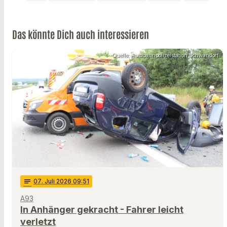
Das könnte Dich auch interessieren
Quelle: Autobahnpolizeistation Schwandorf
notes
07
. Juli 2026 09:51
A93
In Anhänger gekracht - Fahrer leicht
verletzt