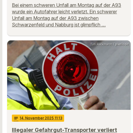
Bei einem schweren Unfall am Montag auf der A93
wurde ein Autofahrer leicht verletzt. Ein schwerer
Unfall am Montag auf der A93 zwischen
Schwarzenfeld und Nabburg ist glimpflich …
Tim Reckmann / pixelio.de
notes
14
. November 2025 11:13
Illegaler Gefahrgut-Transporter verliert