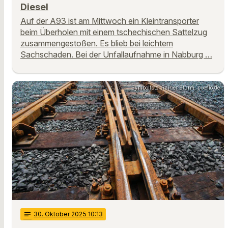
Diesel
Auf der A93 ist am Mittwoch ein Kleintransporter
beim Überholen mit einem tschechischen Sattelzug
zusammengestoßen. Es blieb bei leichtem
Sachschaden. Bei der Unfallaufnahme in Nabburg …
Symbolfoto: Rainer Sturm, pixelio.de
notes
30
. Oktober 2025 10:13