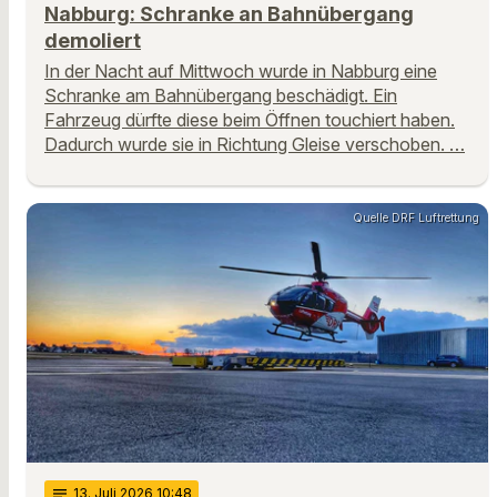
Nabburg: Schranke an Bahnübergang
demoliert
In der Nacht auf Mittwoch wurde in Nabburg eine
Schranke am Bahnübergang beschädigt. Ein
Fahrzeug dürfte diese beim Öffnen touchiert haben.
Dadurch wurde sie in Richtung Gleise verschoben. …
Quelle DRF Luftrettung
notes
13
. Juli 2026 10:48