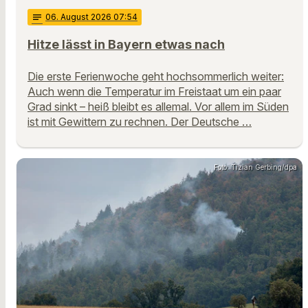
notes
06
. August 2026 07:54
Hitze lässt in Bayern etwas nach
Die erste Ferienwoche geht hochsommerlich weiter:
Auch wenn die Temperatur im Freistaat um ein paar
Grad sinkt – heiß bleibt es allemal. Vor allem im Süden
ist mit Gewittern zu rechnen. Der Deutsche …
Foto: Tizian Gerbing/dpa