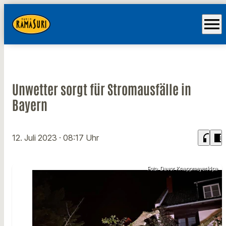
menu
Unwetter sorgt für Stromausfälle in
Bayern
headphones
chrome_reader_mode
12. Juli 2023
· 08:17 Uhr
Foto: Davor Knappmeyer/dpa