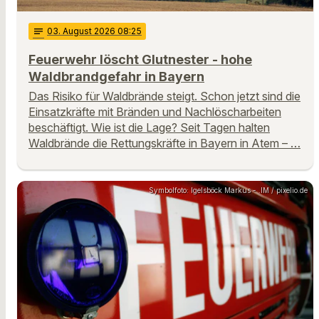
notes
03
. August 2026 08:25
Feuerwehr löscht Glutnester - hohe
Waldbrandgefahr in Bayern
Das Risiko für Waldbrände steigt. Schon jetzt sind die
Einsatzkräfte mit Bränden und Nachlöscharbeiten
beschäftigt. Wie ist die Lage? Seit Tagen halten
Waldbrände die Rettungskräfte in Bayern in Atem – …
Symbolfoto: Igelsböck Markus - .IM / pixelio.de