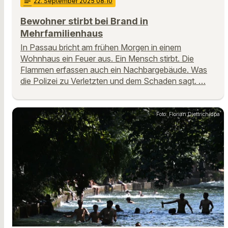
notes
22
. September 2025 08:10
Bewohner stirbt bei Brand in
Mehrfamilienhaus
In Passau bricht am frühen Morgen in einem
Wohnhaus ein Feuer aus. Ein Mensch stirbt. Die
Flammen erfassen auch ein Nachbargebäude. Was
die Polizei zu Verletzten und dem Schaden sagt. …
Foto: Florian Diettrich/dpa