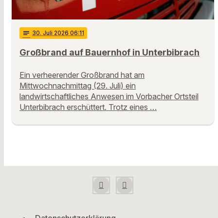
notes
30
. Juli 2026 06:11
Großbrand auf Bauernhof in Unterbibrach
Ein verheerender Großbrand hat am
Mittwochnachmittag (29. Juli) ein
landwirtschaftliches Anwesen im Vorbacher Ortsteil
Unterbibrach erschüttert. Trotz eines …