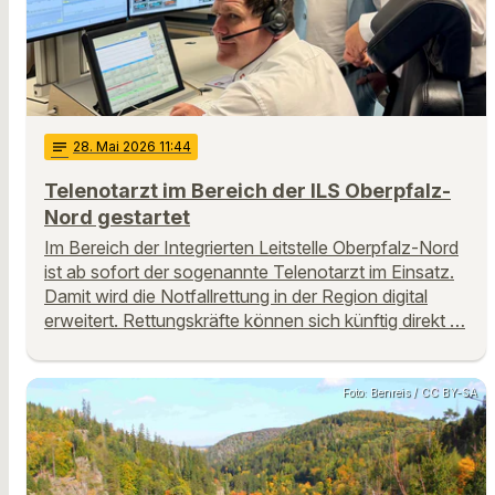
notes
28
. Mai 2026 11:44
Telenotarzt im Bereich der ILS Oberpfalz-
Nord gestartet
Im Bereich der Integrierten Leitstelle Oberpfalz-Nord
ist ab sofort der sogenannte Telenotarzt im Einsatz.
Damit wird die Notfallrettung in der Region digital
erweitert. Rettungskräfte können sich künftig direkt …
Foto: Benreis / CC BY-SA