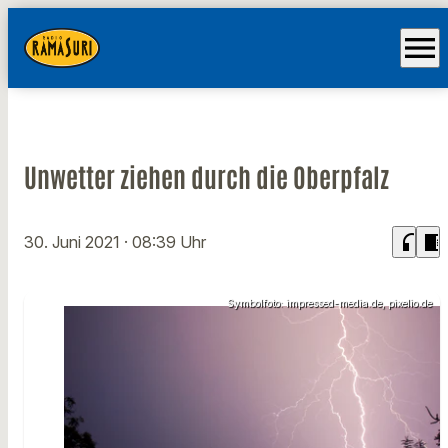
menu
Unwetter ziehen durch die Oberpfalz
headphones
chrome_reader_mode
30. Juni 2021
· 08:39 Uhr
Symbolfoto: impressed-media.de, pixelio.de