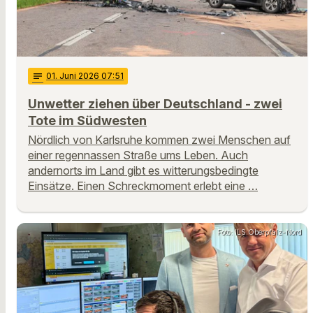
notes
01
. Juni 2026 07:51
Unwetter ziehen über Deutschland - zwei
Tote im Südwesten
Nördlich von Karlsruhe kommen zwei Menschen auf
einer regennassen Straße ums Leben. Auch
andernorts im Land gibt es witterungsbedingte
Einsätze. Einen Schreckmoment erlebt eine …
Foto: ILS Oberpfalz-Nord