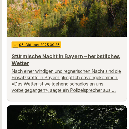
notes
05
. Oktober 2025 09:25
Stürmische Nacht in Bayern – herbstliches
Wetter
Nach einer windigen und regnerischen Nacht sind die
Einsatzkräfte in Bayern glimpflich davongekommen.
«Das Wetter ist weitgehend schadlos an uns
vorbeigegangen», sagte ein Polizeisprecher aus …
Foto: Florian Diettrich/dpa