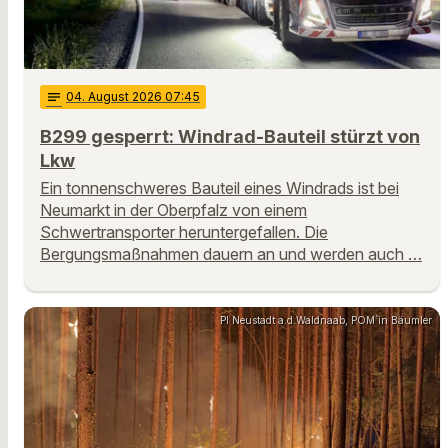
notes
04
. August 2026 07:45
B299 gesperrt: Windrad-Bauteil stürzt von
Lkw
Ein tonnenschweres Bauteil eines Windrads ist bei
Neumarkt in der Oberpfalz von einem
Schwertransporter heruntergefallen. Die
Bergungsmaßnahmen dauern an und werden auch …
PI Neustadt a.d.Waldnaab, POM`in Bäumler