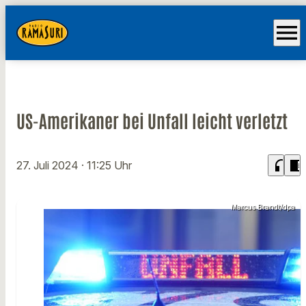
menu
US-Amerikaner bei Unfall leicht verletzt
headphones
chrome_reader_mode
27. Juli 2024
· 11:25 Uhr
Marcus Brandt/dpa