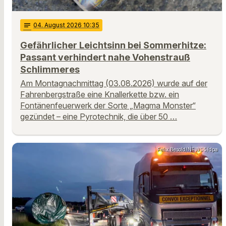
notes
04
. August 2026 10:35
Gefährlicher Leichtsinn bei Sommerhitze:
Passant verhindert nahe Vohenstrauß
Schlimmeres
Am Montagnachmittag (03.08.2026) wurde auf der
Fahrenbergstraße eine Knallerkette bzw. ein
Fontänenfeuerwerk der Sorte „Magma Monster“
gezündet – eine Pyrotechnik, die über 50 …
Felix Besold/NEWS5/dpa