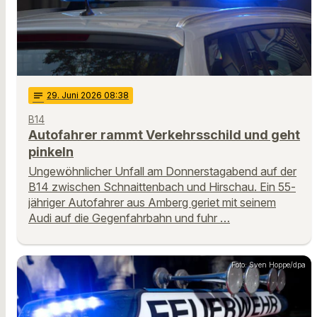
notes
29
. Juni 2026 08:38
B14
Autofahrer rammt Verkehrsschild und geht
pinkeln
Ungewöhnlicher Unfall am Donnerstagabend auf der
B14 zwischen Schnaittenbach und Hirschau. Ein 55-
jähriger Autofahrer aus Amberg geriet mit seinem
Audi auf die Gegenfahrbahn und fuhr …
Foto: Sven Hoppe/dpa