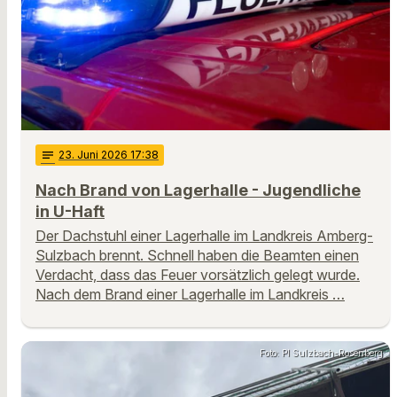
notes
23
. Juni 2026 17:38
Nach Brand von Lagerhalle - Jugendliche
in U-Haft
Der Dachstuhl einer Lagerhalle im Landkreis Amberg-
Sulzbach brennt. Schnell haben die Beamten einen
Verdacht, dass das Feuer vorsätzlich gelegt wurde.
Nach dem Brand einer Lagerhalle im Landkreis …
Foto: PI Sulzbach-Rosenberg