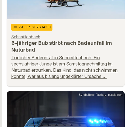
notes
29
. Juni 2026 14:50
Schnaittenbach
6-jähriger Bub stirbt nach Badeunfall im
Naturbad
Tödlicher Badeunfall in Schnaittenbach: Ein
sechsjähriger Junge ist am Samstagnachmittag im
Naturbad ertrunken. Das Kind, das nicht schwimmen
konnte, war aus bislang ungeklärter Ursache …
Symbolfoto: Pixabay, pexels.com