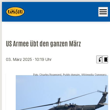
menu
US Armee übt den ganzen März
headphones
chrome_reader_mode
03. März 2025
· 10:19 Uhr
Foto: Charles Rosemond, Public domain, Wikimedia Commons