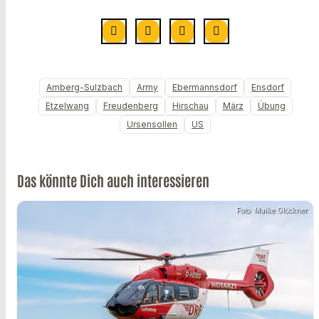
Amberg-Sulzbach
Army
Ebermannsdorf
Ensdorf
Etzelwang
Freudenberg
Hirschau
März
Übung
Ursensollen
US
Das könnte Dich auch interessieren
Foto: Maike Glöckner