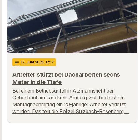
notes
17
. Juni 2026 12:17
Arbeiter stürzt bei Dacharbeiten sechs
Meter in die Tiefe
Bei einem Betriebsunfall in Atzmannsricht bei
Gebenbach im Landkreis Amberg-Sulzbach ist am
Montagnachmittag ein 20-jähriger Arbeiter verletzt
worden. Das teilt die Polizei Sulzbach-Rosenberg …