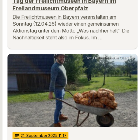
Tag der Freilichtmuseen in Bayern im
Freilandmuseum Oberpfalz
Die Freilichtmuseen in Bayern veranstalten am
Sonntag (12.04.26) wieder einen gemeinsamen
Aktionstag unter dem Motto „Was nachher hält“. Die
Nachhaltigkeit steht also im Fokus. Im …
Foto: Freilandmuseum Oberpfalz
notes
21
. September 2025 11:17