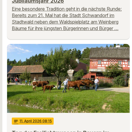
Jubiläumsjahr 2026
Eine besondere Tradition geht in die nächste Runde:
Bereits zum 21. Mal hat die Stadt Schwandorf im
Stadtwald neben dem Waldspielplatz am Weinberg
Bäume für ihre jüngsten Bürgerinnen und Bürger …
Foto: Walter Wabro
notes
11
. April 2026 08:15