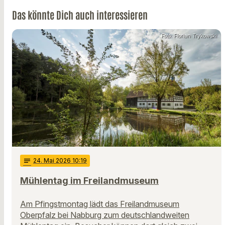
Das könnte Dich auch interessieren
Foto: Florian Trykowski
notes
24
. Mai 2026 10:19
Mühlentag im Freilandmuseum
Am Pfingstmontag lädt das Freilandmuseum
Oberpfalz bei Nabburg zum deutschlandweiten