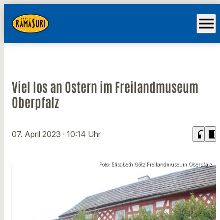
menu
Viel los an Ostern im Freilandmuseum
Oberpfalz
headphones
chrome_reader_mode
07. April 2023
· 10:14 Uhr
Foto: Elisabeth Götz Freilandmuseum Oberpfalz