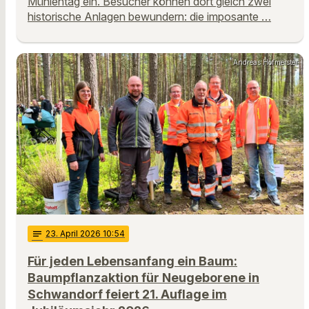
Mühlentag ein. Besucher können dort gleich zwei
historische Anlagen bewundern: die imposante …
Andreas Hofmeister
notes
23
. April 2026 10:54
Für jeden Lebensanfang ein Baum:
Baumpflanzaktion für Neugeborene in
Schwandorf feiert 21. Auflage im