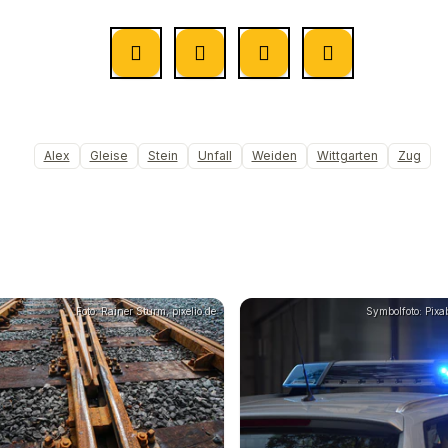
Alex
Gleise
Stein
Unfall
Weiden
Wittgarten
Zug
Foto: Rainer Sturm, pixelio.de
Symbolfoto: Pixa