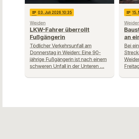
notes
03
. Juli 2026 10:35
notes
15
.
Weiden
Weide
LKW-Fahrer überrollt
Baust
Fußgängerin
an e
Tödlicher Verkehrsunfall am
Bei ei
Donnerstag in Weiden: Eine 90-
Streck
jährige Fußgängerin ist nach einem
Weiden
schweren Unfall in der Unteren …
Freita