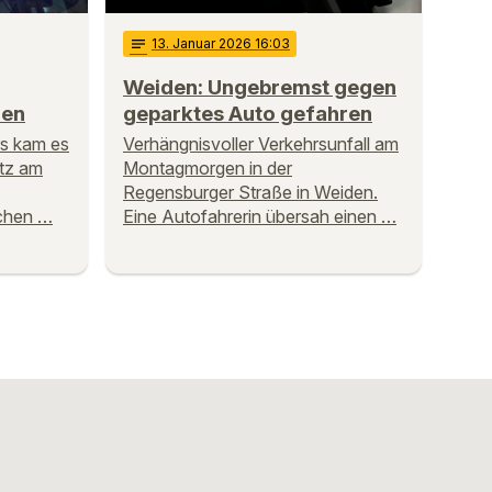
notes
13
. Januar 2026 16:03
Weiden: Ungebremst gegen
den
geparktes Auto gefahren
s kam es
Verhängnisvoller Verkehrsunfall am
atz am
Montagmorgen in der
Regensburger Straße in Weiden.
chen …
Eine Autofahrerin übersah einen …