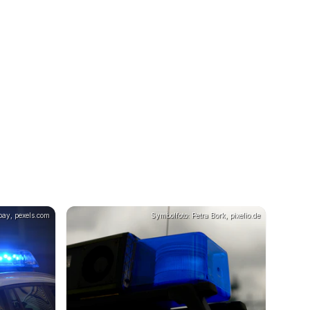
bay, pexels.com
Symbolfoto: Petra Bork, pixelio.de