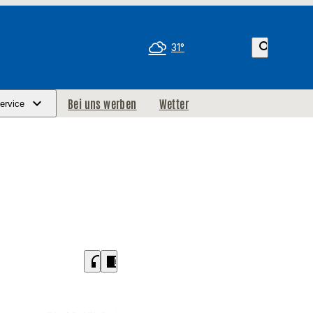
search
31°
Bei uns werben
Wetter
ervice
headphones
chrome_reader_mode