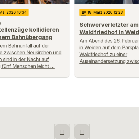
 Mai 2026 10:34
notes
18
. März 2026 12:23
n
Schwerverletzter am
ellenzüge kollidieren
Waldfriedhof in Wei
inem Bahnübergang
Am Abend des 26. Februar
nem Bahnunfall auf der
in Weiden auf dem Parkpl
e zwischen Neukirchen und
Waldfriedhof zu einer
 sind in der Nacht auf
Auseinandersetzung zwis
g fünf Menschen leicht …