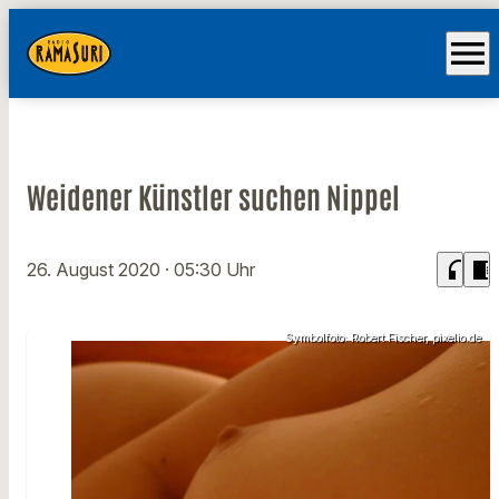
menu
Weidener Künstler suchen Nippel
headphones
chrome_reader_mode
26. August 2020
· 05:30 Uhr
Symbolfoto: Robert Fischer, pixelio.de