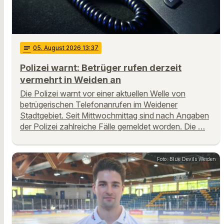
notes
05
. August 2026 13:37
Polizei warnt: Betrüger rufen derzeit
vermehrt in Weiden an
Die Polizei warnt vor einer aktuellen Welle von
betrügerischen Telefonanrufen im Weidener
Stadtgebiet. Seit Mittwochmittag sind nach Angaben
der Polizei zahlreiche Fälle gemeldet worden. Die …
Foto: Blue Devils Weiden