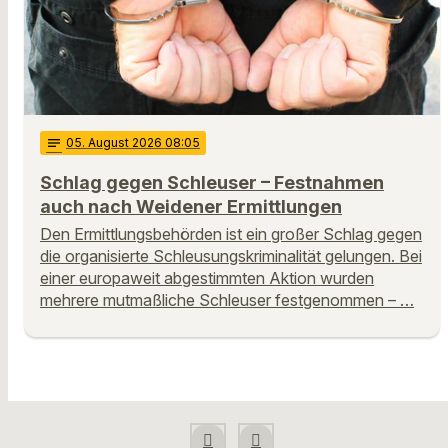
notes
05
. August 2026 08:05
Schlag gegen Schleuser – Festnahmen
auch nach Weidener Ermittlungen
Den Ermittlungsbehörden ist ein großer Schlag gegen
die organisierte Schleusungskriminalität gelungen. Bei
einer europaweit abgestimmten Aktion wurden
mehrere mutmaßliche Schleuser festgenommen – …