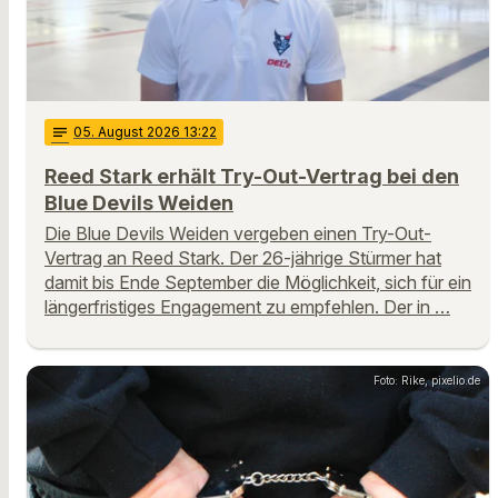
notes
05
. August 2026 13:22
Reed Stark erhält Try-Out-Vertrag bei den
Blue Devils Weiden
Die Blue Devils Weiden vergeben einen Try-Out-
Vertrag an Reed Stark. Der 26-jährige Stürmer hat
damit bis Ende September die Möglichkeit, sich für ein
längerfristiges Engagement zu empfehlen. Der in …
Foto: Rike, pixelio.de