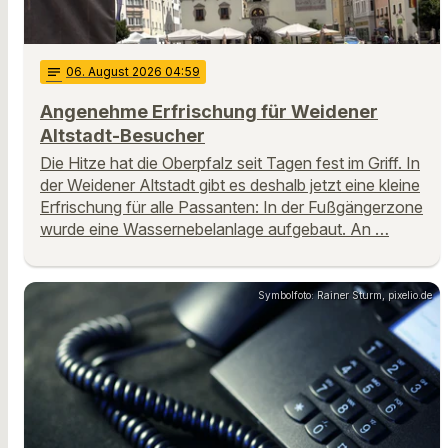
notes
06
. August 2026 04:59
Angenehme Erfrischung für Weidener
Altstadt-Besucher
Die Hitze hat die Oberpfalz seit Tagen fest im Griff. In
der Weidener Altstadt gibt es deshalb jetzt eine kleine
Erfrischung für alle Passanten: In der Fußgängerzone
wurde eine Wassernebelanlage aufgebaut. An …
Symbolfoto: Rainer Sturm, pixelio.de