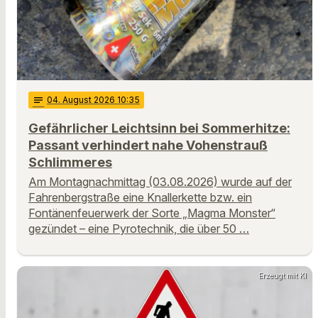
notes
04
. August 2026 10:35
Gefährlicher Leichtsinn bei Sommerhitze:
Passant verhindert nahe Vohenstrauß
Schlimmeres
Am Montagnachmittag (03.08.2026) wurde auf der
Fahrenbergstraße eine Knallerkette bzw. ein
Fontänenfeuerwerk der Sorte „Magma Monster“
gezündet – eine Pyrotechnik, die über 50 …
Erzeugt mit KI