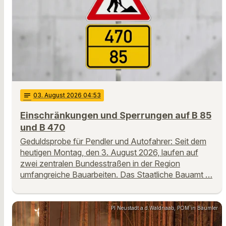
notes
03
. August 2026 04:53
Einschränkungen und Sperrungen auf B 85
und B 470
Geduldsprobe für Pendler und Autofahrer: Seit dem
heutigen Montag, den 3. August 2026, laufen auf
zwei zentralen Bundesstraßen in der Region
umfangreiche Bauarbeiten. Das Staatliche Bauamt …
PI Neustadt a.d.Waldnaab, POM`in Bäumler