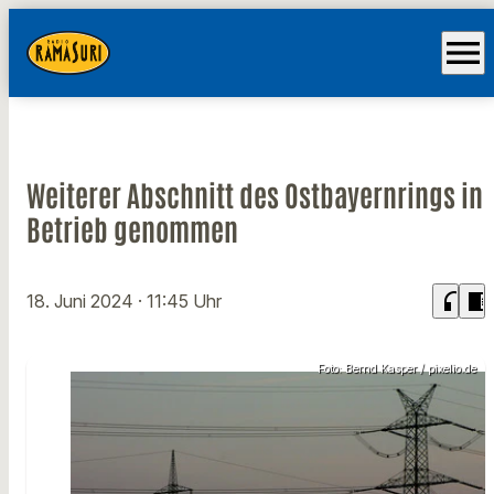
menu
Weiterer Abschnitt des Ostbayernrings in
Betrieb genommen
headphones
chrome_reader_mode
18. Juni 2024
· 11:45 Uhr
Foto: Bernd Kasper / pixelio.de