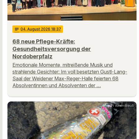
notes
04
. August 2026 18:37
68 neue Pflege-Kräfte:
Gesundheitsversorgung der
Nordoberpfalz
Emotionale Momente, mitreißende Musik und
strahlende Gesichter: Im voll besetzten Gustl-Lang-
Saal der Weidener Max-Reger-Halle feierten 68
Absolventinnen und Absolventen der …
PI Vohenstrauß