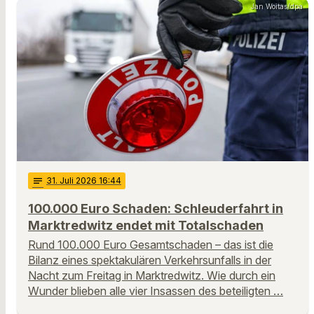
Jan Woitas/dpa
notes
31
. Juli 2026 16:44
100.000 Euro Schaden: Schleuderfahrt in
Marktredwitz endet mit Totalschaden
Rund 100.000 Euro Gesamtschaden – das ist die
Bilanz eines spektakulären Verkehrsunfalls in der
Nacht zum Freitag in Marktredwitz. Wie durch ein
Wunder blieben alle vier Insassen des beteiligten …