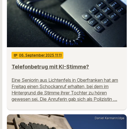
notes
06
. September 2025 11:11
Telefonbetrug mit KI-Stimme?
Eine Seniorin aus Lichtenfels in Oberfranken hat am
Freitag einen Schockanruf erhalten, bei dem im
Hintergrund die Stimme ihrer Tochter zu hören
gewesen sei. Die Anruferin gab sich als Polizistin …
Daniel Karmann/dpa