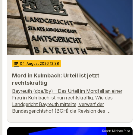
notes
04
. August 2026 12:38
Mord in Kulmbach: Urteil ist jetzt
rechtskräftig
Bayreuth (dpa/lby) – Das Urteil im Mordfall an einer
Frau in Kulmbach ist nun rechtskräftig. Wie das
Landgericht Bayreuth mitteilte, verwarf der
Bundesgerichtshof (BGH) die Revision des …
Robert Michael/dpa