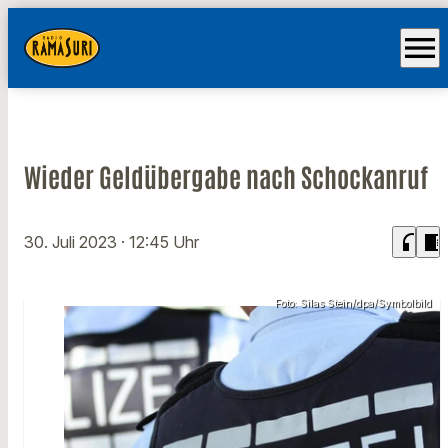
menu
Wieder Geldübergabe nach Schockanruf
headphones
chrome_reader_mode
30. Juli 2023
· 12:45 Uhr
Foto: Silas Stein/dpa/Symbolbild