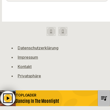
Datenschutzerklärung
Impressum
Kontakt
Privatsphäre
TOPLOADER
queue_music
play_arrow
Dancing In The Moonlight