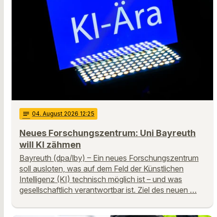
notes
04
. August 2026 12:25
Neues Forschungszentrum: Uni Bayreuth
will KI zähmen
Bayreuth (dpa/lby) – Ein neues Forschungszentrum
soll ausloten, was auf dem Feld der Künstlichen
Intelligenz (KI) technisch möglich ist – und was
gesellschaftlich verantwortbar ist. Ziel des neuen …