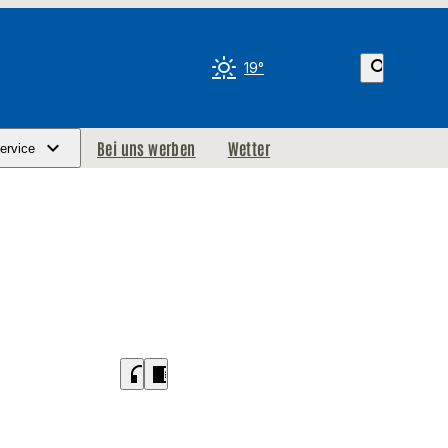
search
19°
Bei uns werben
Wetter
ervice
headphones
chrome_reader_mode