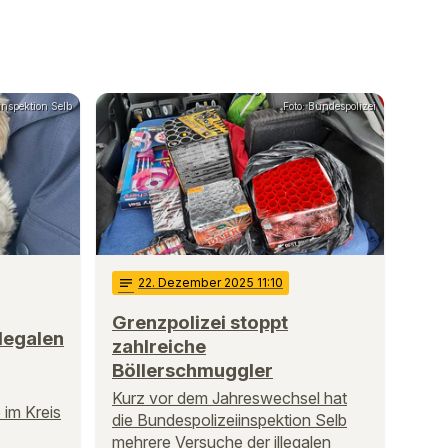
inspektion Selb
Foto: Bundespolizei
notes
22
. Dezember 2025 11:10
Grenzpolizei stoppt
llegalen
zahlreiche
Böllerschmuggler
Kurz vor dem Jahreswechsel hat
 im Kreis
die Bundespolizeiinspektion Selb
mehrere Versuche der illegalen