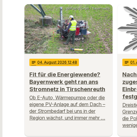
Wolfgang Geyer / Bayernwerk
notes
04
. August 2026 12:48
notes
01
.
Fit für die Energiewende?
Nach
Bayernwerk geht ran ans
zuge
Stromnetz in Tirschenreuth
Einb
fest
Ob E-Auto, Wärmepumpe oder die
eigene PV-Anlage auf dem Dach –
Dreist
der Strombedarf bei uns in der
Grenze
Region wächst, und immer mehr …
die Po
wenige