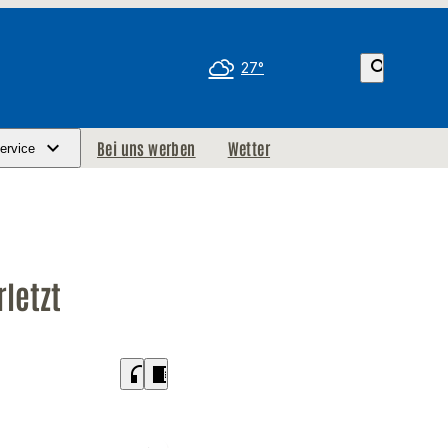
search
27°
Bei uns werben
Wetter
ervice
letzt
headphones
chrome_reader_mode