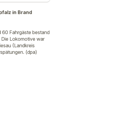
pfalz in Brand
rund 60 Fahrgäste bestand
. Die Lokomotive war
iesau (Landkreis
rspätungen. (dpa)