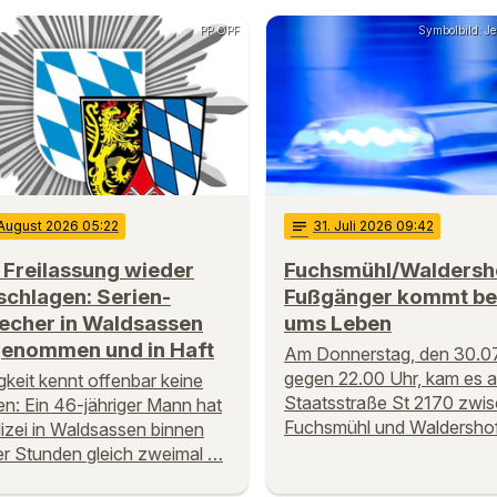
PP OPF
Symbolbild: J
 August 2026 05:22
notes
31
. Juli 2026 09:42
 Freilassung wieder
Fuchsmühl/Waldersh
schlagen: Serien-
Fußgänger kommt bei
recher in Waldsassen
ums Leben
genommen und in Haft
Am Donnerstag, den 30.07
gegen 22.00 Uhr, kam es a
igkeit kennt offenbar keine
Staatsstraße St 2170 zwi
n: Ein 46-jähriger Mann hat
Fuchsmühl und Waldersho
lizei in Waldsassen binnen
r Stunden gleich zweimal …