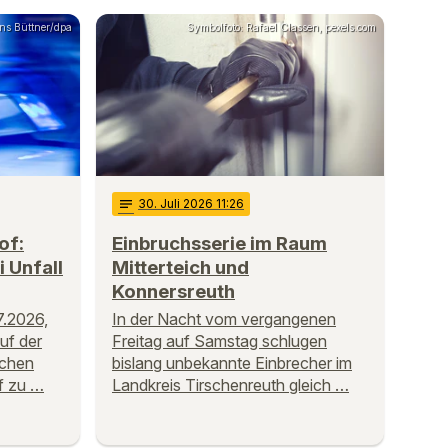
ens Büttner/dpa
Symbolfoto: Rafael Classen, pexels.com
notes
30
. Juli 2026 11:26
of:
Einbruchsserie im Raum
 Unfall
Mitterteich und
Konnersreuth
.2026,
In der Nacht vom vergangenen
uf der
Freitag auf Samstag schlugen
schen
bislang unbekannte Einbrecher im
f zu …
Landkreis Tirschenreuth gleich …