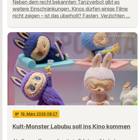
Neben dem recht bekannten Tanzverbot gibt es
weitere Einschränkungen. Kinos dürfen einige Filme
nicht zeigen – ist das überholt? Fasten, Verzichten …
Foto: Jens Kalaene/dpa
notes
19
. März 2026 08:27
Kult-Monster Labubu soll ins Kino kommen