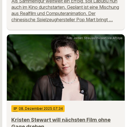
Als Sammelfigur weltweit ein Erfolg, soll Labubu nun
auch im Kino durchstarten. Geplant ist eine Mischung
aus Realfilm und Computeranimation. Der
chinesische Spielzeughersteller Pop Mart bringt …
Foto: Jordan Strauss/Invision via AP/dpa
notes
08
. Dezember 2025 07:34
Kristen Stewart will nächsten Film ohne
Gage drehen