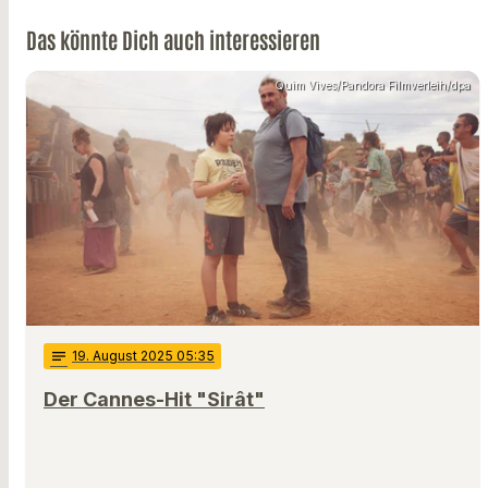
Das könnte Dich auch interessieren
Quim Vives/Pandora Filmverleih/dpa
notes
19
. August 2025 05:35
Der Cannes-Hit "Sirât"