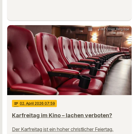
Foto: Oliver Berg/dpa
notes
02
. April 2026 07:59
Karfreitag im Kino – lachen verboten?
Der Karfreitag ist ein hoher christlicher Feiertag.