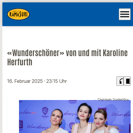
menu
«Wunderschöner» von und mit Karoline
Herfurth
headphones
chrome_reader_mode
16. Februar 2025
· 23:15 Uhr
Christoph Soeder/dpa