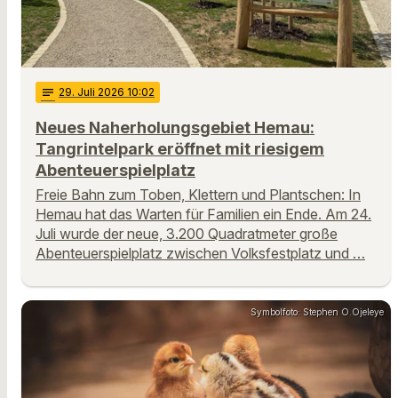
notes
29
. Juli 2026 10:02
Neues Naherholungsgebiet Hemau:
Tangrintelpark eröffnet mit riesigem
Abenteuerspielplatz
Freie Bahn zum Toben, Klettern und Plantschen: In
Hemau hat das Warten für Familien ein Ende. Am 24.
Juli wurde der neue, 3.200 Quadratmeter große
Abenteuerspielplatz zwischen Volksfestplatz und …
Symbolfoto: Stephen O.Ojeleye