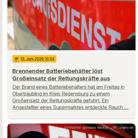
notes
13
. Juni 2026 10:54
Brennender Batteriebehälter löst
Großeinsatz der Rettungskräfte aus
Der Brand eines Batteriebehälters hat am Freitag in
Obertraubling im Kreis Regensburg zu einem
Großeinsatz der Rettungskräfte geführt. Ein
Angestellter eines Supermarktes entdeckte Rauch …
Symbolfoto: Igelsböck Markus - .IM / pixelio.de