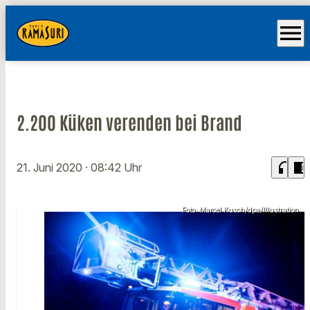
menu
2.200 Küken verenden bei Brand
headphones
chrome_reader_mode
21. Juni 2020
· 08:42 Uhr
Foto: Marcel Kusch/dpa/Illustration