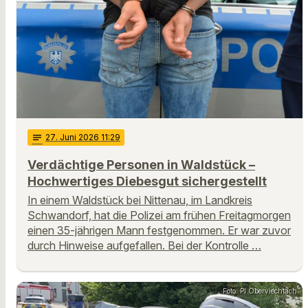
notes
27
. Juni 2026 11:29
Verdächtige Personen in Waldstück –
Hochwertiges Diebesgut sichergestellt
In einem Waldstück bei Nittenau, im Landkreis
Schwandorf, hat die Polizei am frühen Freitagmorgen
einen 35-jährigen Mann festgenommen. Er war zuvor
durch Hinweise aufgefallen. Bei der Kontrolle …
Foto: PI Oberviechtach