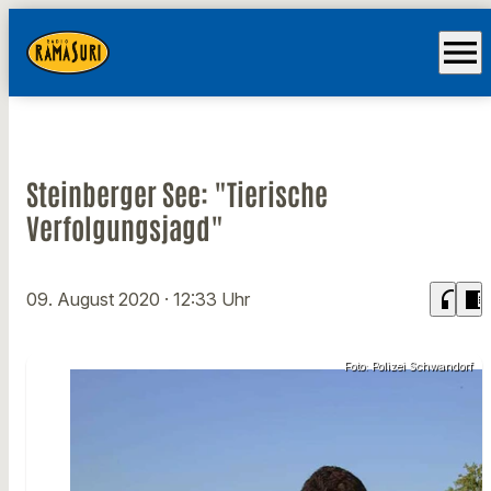
menu
Steinberger See: "Tierische
Verfolgungsjagd"
headphones
chrome_reader_mode
09. August 2020
· 12:33 Uhr
Foto: Polizei Schwandorf