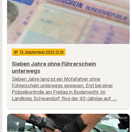
notes
13
. September 2025 12:19
Sieben Jahre ohne Führerschein
unterwegs
Sieben Jahre lang ist ein Mofafahrer ohne
Führerschein unterwegs gewesen. Erst bei einer
Polizeikontrolle am Freitag in Bodenwöhr, im
Landkreis Schwandorf, flog der 40-Jährige auf, …
Foto: Bundespolizei