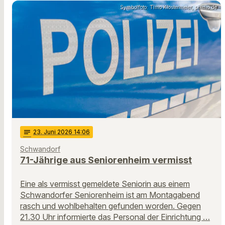
Symbolfoto: Timo Klostermeier, pixelio.de
notes
23
. Juni 2026 14:06
Schwandorf
71-Jährige aus Seniorenheim vermisst
Eine als vermisst gemeldete Seniorin aus einem
Schwandorfer Seniorenheim ist am Montagabend
rasch und wohlbehalten gefunden worden. Gegen
21.30 Uhr informierte das Personal der Einrichtung …