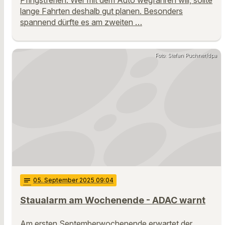
Pfingstferien. Wer mit dem Auto wegfahren will, sollte
lange Fahrten deshalb gut planen. Besonders
spannend dürfte es am zweiten …
Foto: Stefan Puchner/dpa
notes
05
. September 2025 09:04
Staualarm am Wochenende - ADAC warnt
Am ersten Septemberwochenende erwartet der