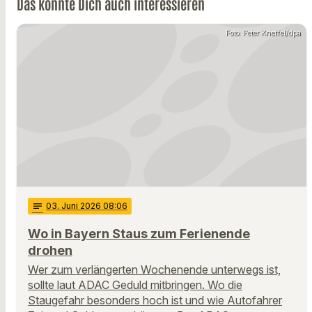
Das könnte Dich auch interessieren
Foto: Peter Kneffel/dpa
notes
03
. Juni 2026 08:06
Wo in Bayern Staus zum Ferienende
drohen
Wer zum verlängerten Wochenende unterwegs ist,
sollte laut ADAC Geduld mitbringen. Wo die
Staugefahr besonders hoch ist und wie Autofahrer