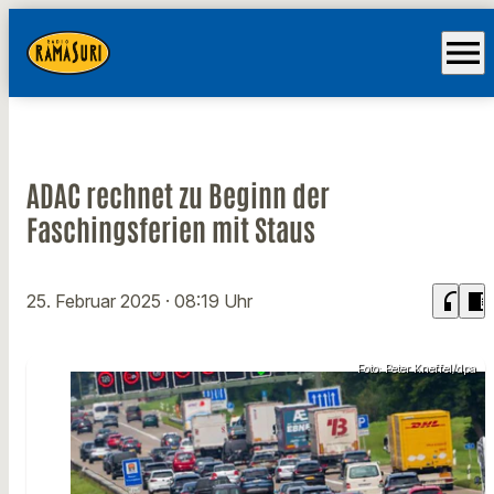
menu
ADAC rechnet zu Beginn der
Faschingsferien mit Staus
headphones
chrome_reader_mode
25. Februar 2025
· 08:19 Uhr
Foto: Peter Kneffel/dpa