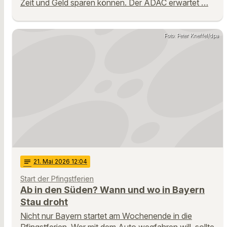
Zeit und Geld sparen können. Der ADAC erwartet …
Foto: Peter Kneffel/dpa
notes
21
. Mai 2026 12:04
Start der Pfingstferien
Ab in den Süden? Wann und wo in Bayern
Stau droht
Nicht nur Bayern startet am Wochenende in die