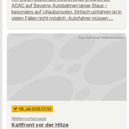
ADAC auf Bayerns Autobahnen lange Staus –
besonders auf Urlaubsrouten. Einfach umfahren ist in
vielen Fällen nicht möglich. Autofahrer müssen …
Foto: Karl-Josef Hildenbrand/dpa
notes
08
. Juli 2026 07:55
Wettervorhersage
Kaltfront vor der Hitze