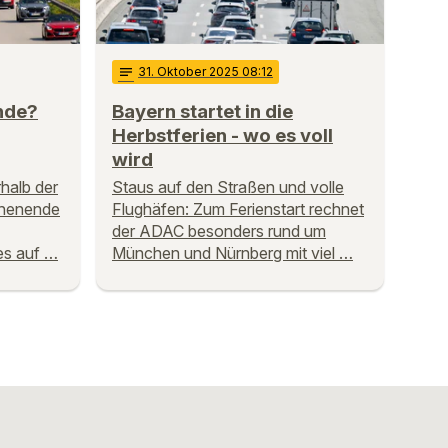
notes
31
. Oktober 2025 08:12
nde?
Bayern startet in die
Herbstferien - wo es voll
wird
halb der
Staus auf den Straßen und volle
chenende
Flughäfen: Zum Ferienstart rechnet
der ADAC besonders rund um
es auf …
München und Nürnberg mit viel …