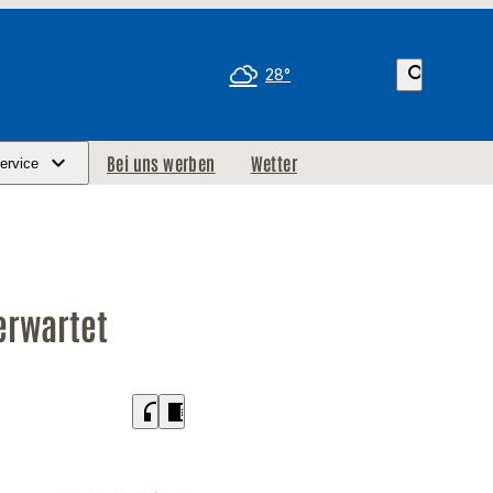
search
28°
Bei uns werben
Wetter
ervice
erwartet
headphones
chrome_reader_mode