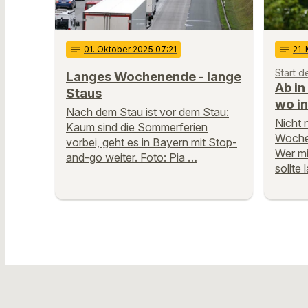
notes
01
. Oktober 2025 07:21
notes
21
.
Start d
Langes Wochenende - lange
Ab i
Staus
wo in
Nach dem Stau ist vor dem Stau:
Nicht 
Kaum sind die Sommerferien
Wochen
vorbei, geht es in Bayern mit Stop-
Wer mi
and-go weiter. Foto: Pia …
sollte