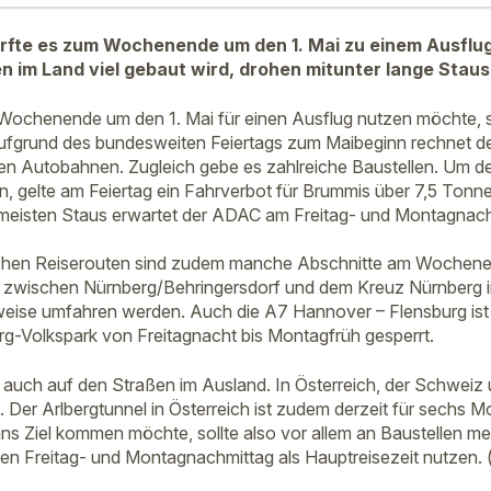
fte es zum Wochenende um den 1. Mai zu einem Ausflug 
 im Land viel gebaut wird, drohen mitunter lange Staus
Wochenende um den 1. Mai für einen Ausflug nutzen möchte, sol
 Aufgrund des bundesweiten Feiertags zum Maibeginn rechnet 
 den Autobahnen. Zugleich gebe es zahlreiche Baustellen. Um 
n, gelte am Feiertag ein Fahrverbot für Brummis über 7,5 Tonne
meisten Staus erwartet der ADAC am Freitag- und Montagnach
chen Reiserouten sind zudem manche Abschnitte am Wochene
 zwischen Nürnberg/Behringersdorf und dem Kreuz Nürnberg i
tweise umfahren werden. Auch die A7 Hannover – Flensburg i
g-Volkspark von Freitagnacht bis Montagfrüh gesperrt.
 auch auf den Straßen im Ausland. In Österreich, der Schweiz un
g. Der Arlbergtunnel in Österreich ist zudem derzeit für sechs 
s Ziel kommen möchte, sollte also vor allem an Baustellen me
en Freitag- und Montagnachmittag als Hauptreisezeit nutzen. 