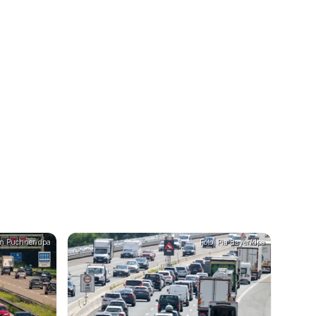
fan Puchner/dpa
Foto: Pia Bayer/dpa