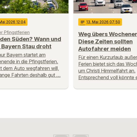
 Mai 2026 12:04
notes
13
. Mai 2026 07:50
er Pfingstferien
Weg übers Wochene
n den Süden? Wann und
Diese Zeiten sollten
 Bayern Stau droht
Autofahrer meiden
nur Bayern startet am
Für einen Kurzurlaub außer
ende in die Pfingstferien.
Ferien bietet sich das Wo
t dem Auto wegfahren will,
um Christi Himmelfahrt an.
 lange Fahrten deshalb gut …
Entsprechend voll könnte 