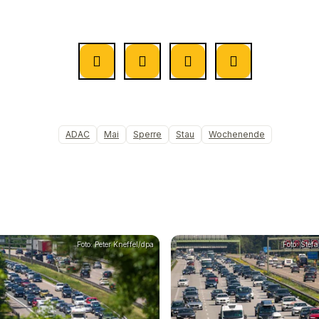
ADAC
Mai
Sperre
Stau
Wochenende
Foto: Peter Kneffel/dpa
Foto: Ste