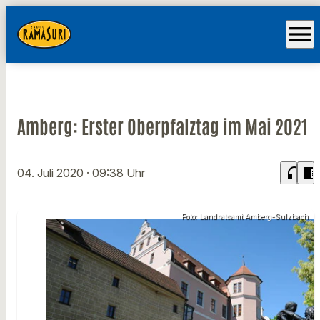
menu
Amberg: Erster Oberpfalztag im Mai 2021
headphones
chrome_reader_mode
04. Juli 2020
· 09:38 Uhr
Foto: Landratsamt Amberg-Sulzbach