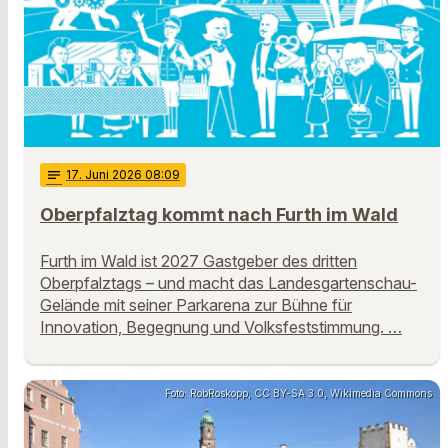
notes
17
. Juni 2026 08:09
Oberpfalztag kommt nach Furth im Wald
Furth im Wald ist 2027 Gastgeber des dritten
Oberpfalztags – und macht das Landesgartenschau-
Gelände mit seiner Parkarena zur Bühne für
Innovation, Begegnung und Volksfeststimmung. …
Foto: RobRoskopp, CC BY-SA 3.0, Wikimedia Commons