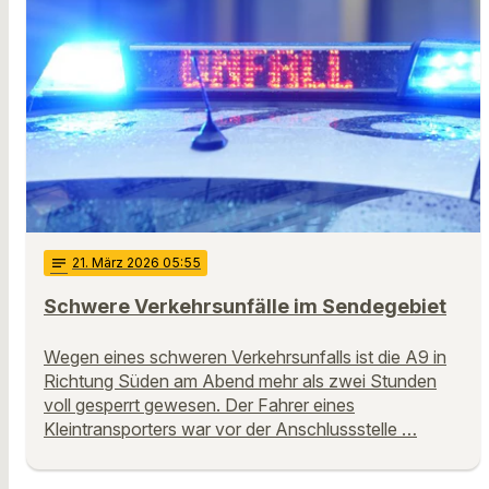
notes
21
. März 2026 05:55
Schwere Verkehrsunfälle im Sendegebiet
Wegen eines schweren Verkehrsunfalls ist die A9 in
Richtung Süden am Abend mehr als zwei Stunden
voll gesperrt gewesen. Der Fahrer eines
Kleintransporters war vor der Anschlussstelle …