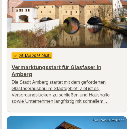
notes
25
. Mai 2026 08:51
Vermarktungsstart für Glasfaser in
Amberg
Die Stadt Amberg startet mit dem geförderten
Glasfaserausbau im Stadtgebiet. Ziel ist es,
Versorgungslücken zu schließen und Haushalte
sowie Unternehmen langfristig mit schnellem …
Foto: Marcus Rebmann