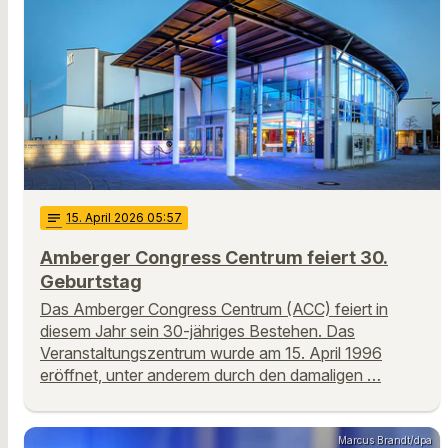
notes
15
. April 2026 05:57
Amberger Congress Centrum feiert 30.
Geburtstag
Das Amberger Congress Centrum (ACC) feiert in
diesem Jahr sein 30-jähriges Bestehen. Das
Veranstaltungszentrum wurde am 15. April 1996
eröffnet, unter anderem durch den damaligen …
Marcus Brandt/dpa