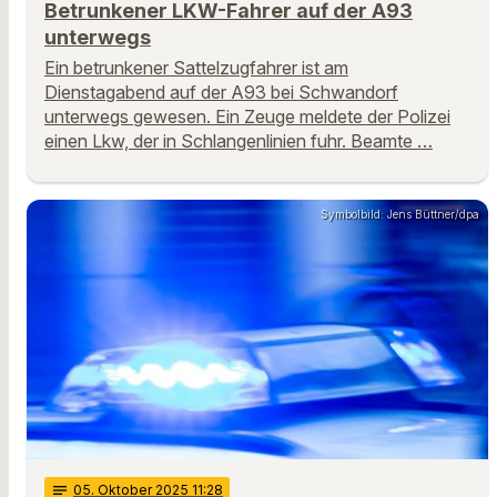
Betrunkener LKW-Fahrer auf der A93
unterwegs
Ein betrunkener Sattelzugfahrer ist am
Dienstagabend auf der A93 bei Schwandorf
unterwegs gewesen. Ein Zeuge meldete der Polizei
einen Lkw, der in Schlangenlinien fuhr. Beamte …
Symbolbild: Jens Büttner/dpa
notes
05
. Oktober 2025 11:28