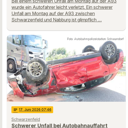
Bei einem schweren Unfall am Montag auf der A93
wurde ein Autofahrer leicht verletzt. Ein schwerer
Unfall am Montag auf der A93 zwischen
Schwarzenfeld und Nabburg ist glimpflich …
Foto: Autobahnpolizeistation Schwandorf
notes
17
. Juni 2026 07:46
Schwarzenfeld
Schwerer Unfall bei Autobahnauffahrt