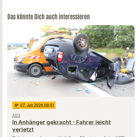
Das könnte Dich auch interessieren
Quelle: Autobahnpolizeistation Schwandorf
notes
07
. Juli 2026 09:51
A93
In Anhänger gekracht - Fahrer leicht
verletzt