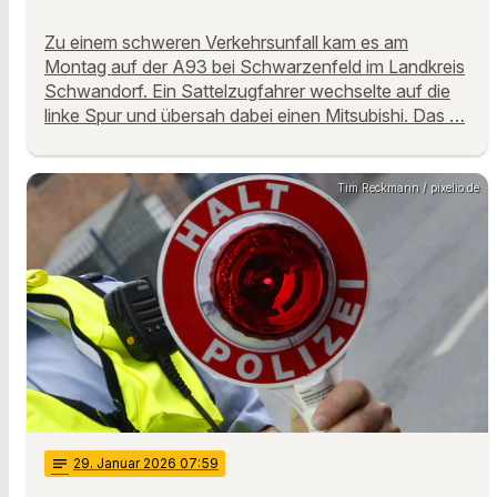
Zu einem schweren Verkehrsunfall kam es am
Montag auf der A93 bei Schwarzenfeld im Landkreis
Schwandorf. Ein Sattelzugfahrer wechselte auf die
linke Spur und übersah dabei einen Mitsubishi. Das …
Tim Reckmann / pixelio.de
notes
29
. Januar 2026 07:59