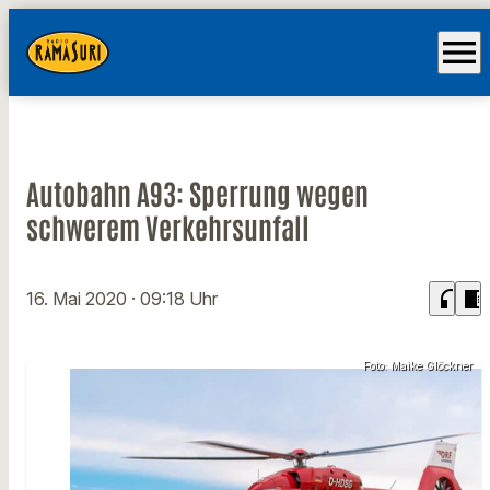
menu
Autobahn A93: Sperrung wegen
schwerem Verkehrsunfall
headphones
chrome_reader_mode
16. Mai 2020
· 09:18 Uhr
Foto: Maike Glöckner