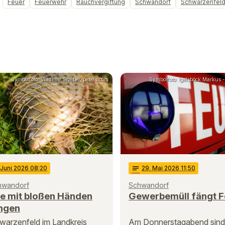
Feuer
Feuerwehr
Rauchvergiftung
Schwandorf
Schwarzenfel
Symbolfoto: Vladimir Srajber, pexels.com
Symbolfoto: Igelsböck Markus - 
 Juni 2026 08:20
notes
29
. Mai 2026 11:50
chwandorf
Schwandorf
he mit bloßen Händen
Gewerbemüll fängt F
ngen
warzenfeld im Landkreis
Am Donnerstagabend sind