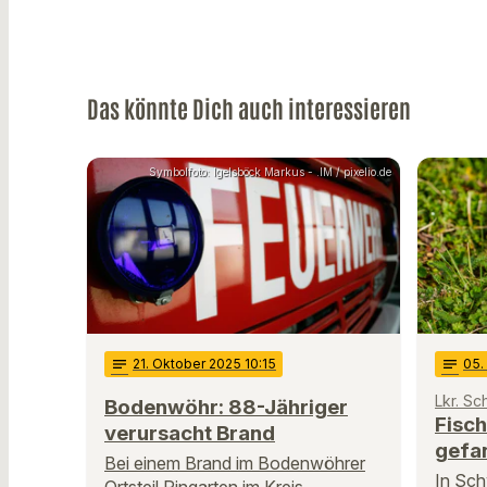
Das könnte Dich auch interessieren
Symbolfoto: Igelsböck Markus - .IM / pixelio.de
notes
21
. Oktober 2025 10:15
notes
05
.
Lkr. S
Bodenwöhr: 88-Jähriger
Fisc
verursacht Brand
gefa
Bei einem Brand im Bodenwöhrer
In Sch