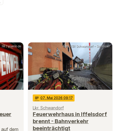
d
.IM / pixelio.de
Foto: KBI Schwandorf – Schlosser
notes
07
. Mai 2026 09:17
Lkr. Schwandorf
euer
Feuerwehrhaus in Iffelsdorf
brennt - Bahnverkehr
beeinträchtigt
 auf dem