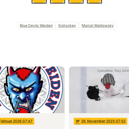
Blue Devils Weiden
Eishockey
Marcel Waldowsky
Symbolfoto: Tony Schn
 Februar 2026 07:47
notes
29
. November 2025 07:52