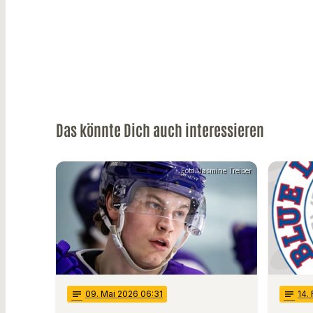
Das könnte Dich auch interessieren
Foto: Jasmine Treiber
notes
09
. Mai 2026 06:31
notes
14
.