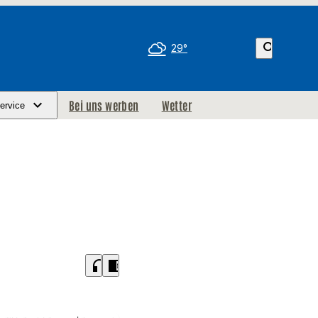
search
29°
Bei uns werben
Wetter
ervice
headphones
chrome_reader_mode