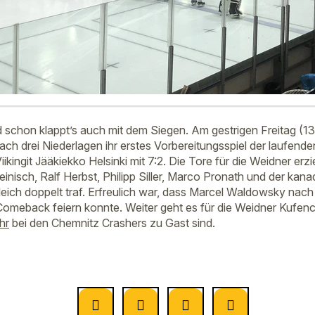
d schon klappt’s auch mit dem Siegen. Am gestrigen Freitag (1
ach drei Niederlagen ihr erstes Vorbereitungsspiel der laufen
iikingit Jääkiekko Helsinki mit 7:2. Die Tore für die Weidner erz
einisch, Ralf Herbst, Philipp Siller, Marco Pronath und der k
leich doppelt traf. Erfreulich war, dass Marcel Waldowsky nac
Comeback feiern konnte. Weiter geht es für die Weidner Kufenc
hr
bei den Chemnitz Crashers zu Gast sind.