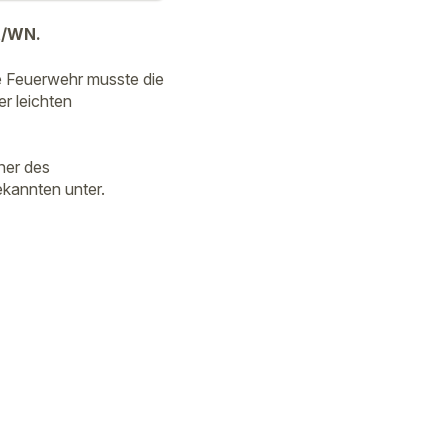
t/WN.
e Feuerwehr musste die
r leichten
ner des
kannten unter.