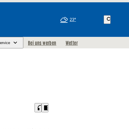
search
23°
Bei uns werben
Wetter
ervice
headphones
chrome_reader_mode