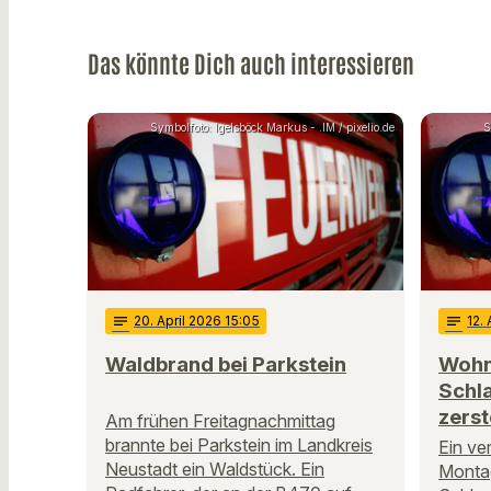
Das könnte Dich auch interessieren
Symbolfoto: Igelsböck Markus - .IM / pixelio.de
S
notes
20
. April 2026 15:05
notes
12
.
Waldbrand bei Parkstein
Wohn
Schl
zerst
Am frühen Freitagnachmittag
brannte bei Parkstein im Landkreis
Ein ve
Neustadt ein Waldstück. Ein
Monta