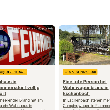
ymbolfoto: Igelsböck Markus - .IM / pixelio.de
Foto:
 August 2025 10:20
notes
07
. Juli 2026 12:08
haus in
Eine tote Person bei
ammersdorf völlig
Wohnwagenbrand in
ört
Eschenbach
rheerender Brand hat am
In Eschenbach stehen meh
g ein Wohnhaus in
Campingwagen in Flammen