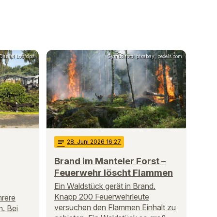
 Daniel Löb/dpa
Symbolfoto: pixabay, pexels.com
notes
28
. Juni 2026 16:27
Brand im Manteler Forst –
Feuerwehr löscht Flammen
Ein Waldstück gerät in Brand.
Knapp 200 Feuerwehrleute
rere
versuchen den Flammen Einhalt zu
. Bei