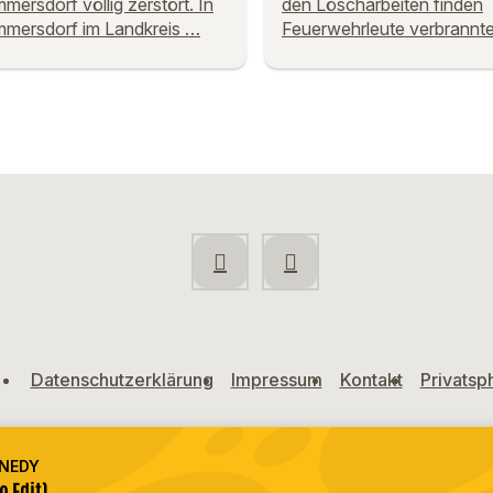
mersdorf völlig zerstört. In
den Löscharbeiten finden
mersdorf im Landkreis …
Feuerwehrleute verbrannt
Datenschutzerklärung
Impressum
Kontakt
Privatsp
NEDY
o Edit)