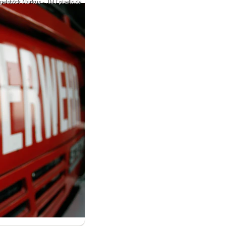
gelsböck Markus - .IM / pixelio.de