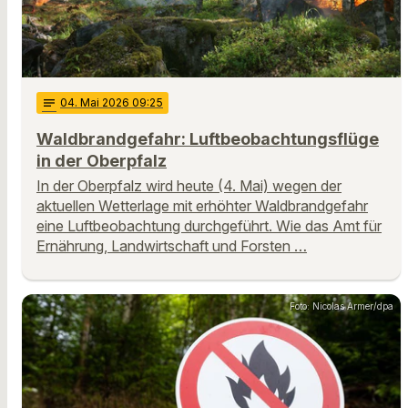
notes
04
. Mai 2026 09:25
Waldbrandgefahr: Luftbeobachtungsflüge
in der Oberpfalz
In der Oberpfalz wird heute (4. Mai) wegen der
aktuellen Wetterlage mit erhöhter Waldbrandgefahr
eine Luftbeobachtung durchgeführt. Wie das Amt für
Ernährung, Landwirtschaft und Forsten …
Foto: Nicolas Armer/dpa