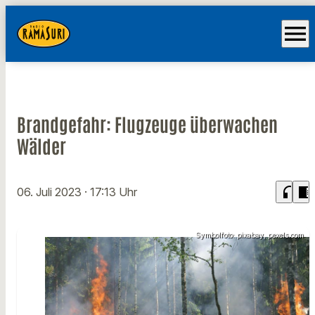
menu
Brandgefahr: Flugzeuge überwachen
Wälder
headphones
chrome_reader_mode
06. Juli 2023
· 17:13 Uhr
Symbolfoto: pixabay, pexels.com