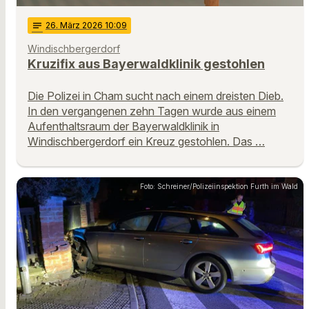
notes
26
. März 2026 10:09
Windischbergerdorf
Kruzifix aus Bayerwaldklinik gestohlen
Die Polizei in Cham sucht nach einem dreisten Dieb.
In den vergangenen zehn Tagen wurde aus einem
Aufenthaltsraum der Bayerwaldklinik in
Windischbergerdorf ein Kreuz gestohlen. Das …
Foto: Schreiner/Polizeiinspektion Furth im Wald