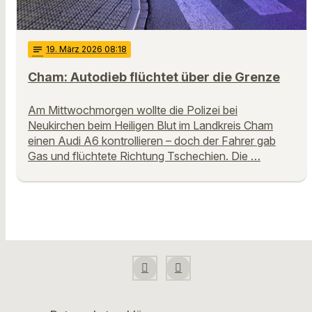
notes
19
. März 2026 08:18
Cham: Autodieb flüchtet über die Grenze
Am Mittwochmorgen wollte die Polizei bei
Neukirchen beim Heiligen Blut im Landkreis Cham
einen Audi A6 kontrollieren – doch der Fahrer gab
Gas und flüchtete Richtung Tschechien. Die …