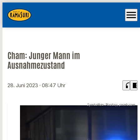
menu
Cham: Junger Mann im
Ausnahmezustand
headphones
chrome_reader_mode
28. Juni 2023
· 08:47 Uhr
Symbolfoto: Pixabay, pexels.com