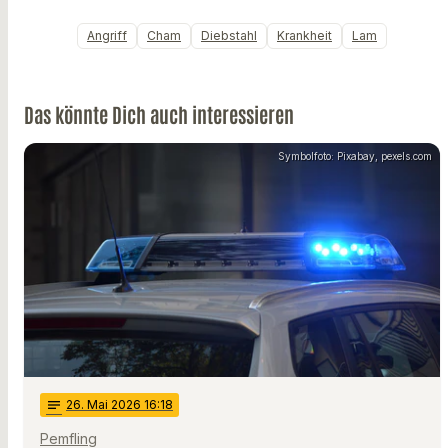
Angriff
Cham
Diebstahl
Krankheit
Lam
Das könnte Dich auch interessieren
Symbolfoto: Pixabay, pexels.com
notes
26
. Mai 2026 16:18
Pemfling