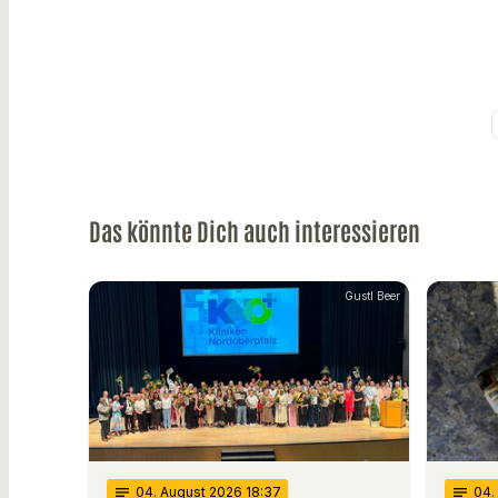
Das könnte Dich auch interessieren
Gustl Beer
notes
04
. August 2026 18:37
notes
04