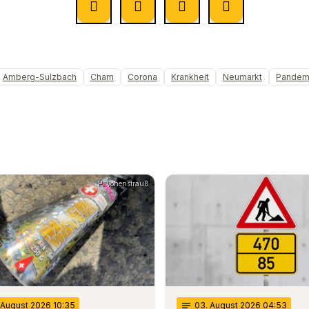
Amberg-Sulzbach
Cham
Corona
Krankheit
Neumarkt
Pandem
PI Vohenstrauß
. August 2026 10:35
notes
03
. August 2026 04:53