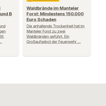
d
Waldbrände im Manteler
 und B
Forst: Mindestens 150.000
Euro Schaden
und
Die anhaltende Trockenheit hat im
igen
Manteler Forst zu zwei
26,
Waldbränden geführt. Ein
 …
Großaufgebot der Feuerwehr …