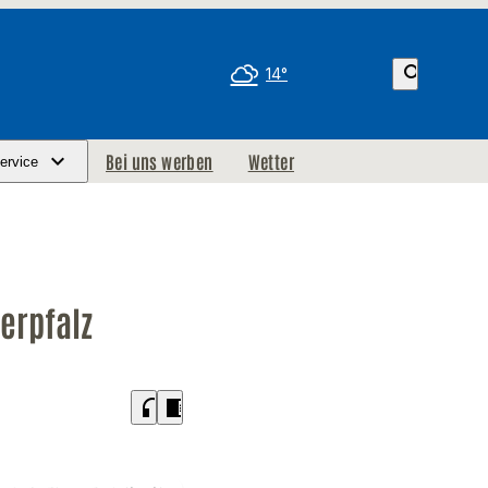
search
14°
Bei uns werben
Wetter
ervice
erpfalz
headphones
chrome_reader_mode