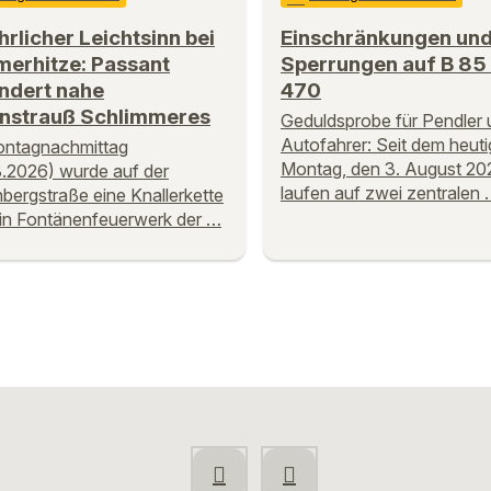
rlicher Leichtsinn bei
Einschränkungen un
erhitze: Passant
Sperrungen auf B 85
ndert nahe
470
nstrauß Schlimmeres
Geduldsprobe für Pendler 
Autofahrer: Seit dem heut
ntagnachmittag
Montag, den 3. August 20
.2026) wurde auf der
laufen auf zwei zentralen
bergstraße eine Knallerkette
in Fontänenfeuerwerk der …