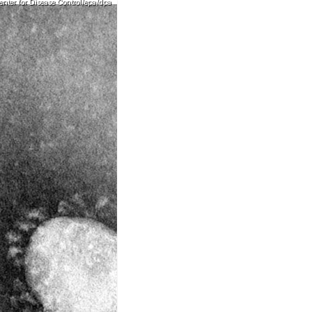
enter for Disease Control/epa/dpa