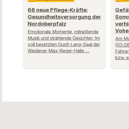
68 neue Pflege-Kräfte:
Gefäh
Gesundheitsversorgung der
Somm
Nordoberpfalz
verhi
Vohe
Emotionale Momente, mitreißende
Musik und strahlende Gesichter: Im
Am Mo
voll besetzten Gustl-Lang-Saal der
(03.08
Weidener Max-Reger-Halle …
Fahren
bzw. e