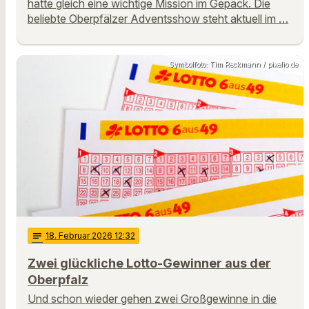
hatte gleich eine wichtige Mission im Gepäck. Die
beliebte Oberpfälzer Adventsshow steht aktuell im …
Symbolfoto: Tim Reckmann / pixelio.de
notes
18
. Februar 2026 12:32
Zwei glückliche Lotto-Gewinner aus der
Oberpfalz
Und schon wieder gehen zwei Großgewinne in die