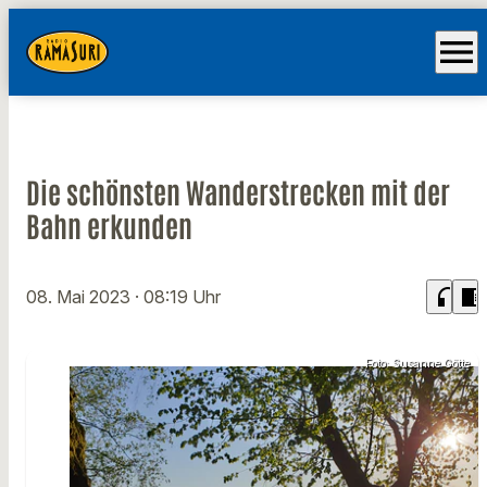
menu
Die schönsten Wanderstrecken mit der
Bahn erkunden
headphones
chrome_reader_mode
08. Mai 2023
· 08:19 Uhr
Foto: Susanne Götte