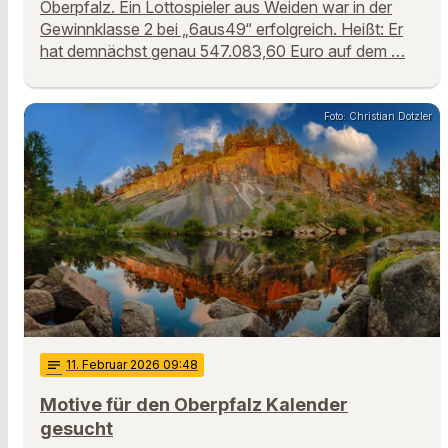
Oberpfalz. Ein Lottospieler aus Weiden war in der
Gewinnklasse 2 bei „6aus49“ erfolgreich. Heißt: Er
hat demnächst genau 547.083,60 Euro auf dem …
Foto: Christian Dotzler
notes
11
. Februar 2026 09:48
Motive für den Oberpfalz Kalender
gesucht