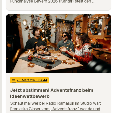
Funkanalyse Bayern 2026 (Kantar) stellt den …
Foto: Kathi Glaser
notes
20
. März 2026 04:44
Jetzt abstimmen! Adventsfranz beim
Ideenwettbewerb
Schaut mal wer bei Radio Ramasuri im Studio war:
Franziska Glaser vom „Adventsfranz“ war da und