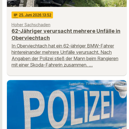
notes
25
. Juni 2026 13:52
Hoher Sachschaden
62-Jähriger verursacht mehrere Unfälle in
Oberviechtach
In Oberviechtach hat ein 62-jähriger BMW-Fahrer
hintereinander mehrere Unfälle verursacht. Nach
Angaben der Polizei stieß der Mann beim Rangieren
mit einer Skoda-Fahrerin zusammen. …
Symbolfoto: Timo Klostermeier, pixelio.de