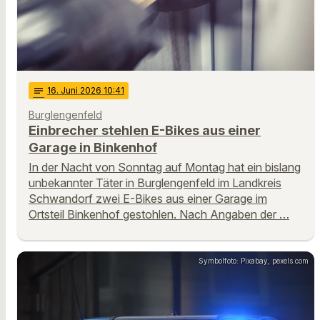
notes
16
. Juni 2026 10:41
Burglengenfeld
Einbrecher stehlen E-Bikes aus einer
Garage in Binkenhof
In der Nacht von Sonntag auf Montag hat ein bislang
unbekannter Täter in Burglengenfeld im Landkreis
Schwandorf zwei E-Bikes aus einer Garage im
Ortsteil Binkenhof gestohlen. Nach Angaben der …
Symbolfoto: Pixabay, pexels.com