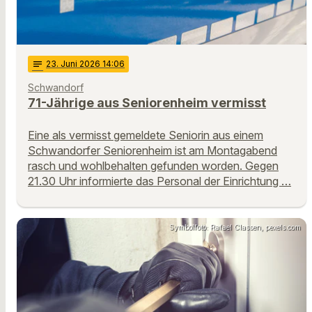
notes
23
. Juni 2026 14:06
Schwandorf
71-Jährige aus Seniorenheim vermisst
Eine als vermisst gemeldete Seniorin aus einem
Schwandorfer Seniorenheim ist am Montagabend
rasch und wohlbehalten gefunden worden. Gegen
21.30 Uhr informierte das Personal der Einrichtung …
Symbolfoto: Rafael Classen, pexels.com