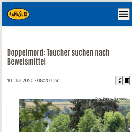
menu
Doppelmord: Taucher suchen nach
Beweismittel
headphones
chrome_reader_mode
10. Juli 2020
· 08:20 Uhr
Foto: Jürgen Masching