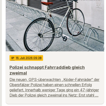
notes
16
. Juli 2026 09:38
Polizei schnappt Fahrraddieb gleich
zweimal
Die neuen, GPS-überwachten „Köder-Fahrräder“ der
Oberpfälzer Polizei haben einen schnellen Erfolg
geliefert. Innerhalb weniger Tage ging ein 47-jähriger
Dieb der Polizei gleich zweimal ins Netz: Erst stahl …