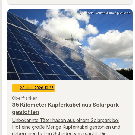
Symbolfoto: RainerSturm / pixelio.de
notes
23
. Juni 2026 10:25
Oberfranken
35 Kilometer Kupferkabel aus Solarpark
gestohlen
Unbekannte Täter haben aus einem Solarpark bei
Hof eine große Menge Kupferkabel gestohlen und
dabei einen hohen Schaden verursacht. Die