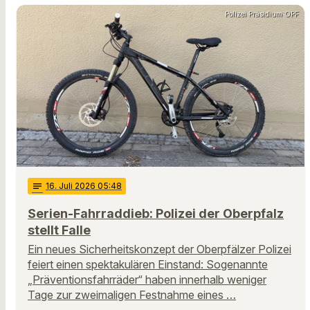
Polizei Präsidium OPF
notes
16
. Juli 2026 05:48
Serien-Fahrraddieb: Polizei der Oberpfalz
stellt Falle
Ein neues Sicherheitskonzept der Oberpfälzer Polizei
feiert einen spektakulären Einstand: Sogenannte
„Präventionsfahrräder“ haben innerhalb weniger
Tage zur zweimaligen Festnahme eines …