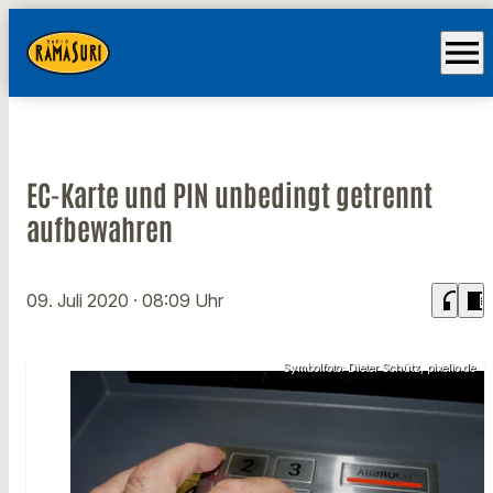
menu
EC-Karte und PIN unbedingt getrennt
aufbewahren
headphones
chrome_reader_mode
09. Juli 2020
· 08:09 Uhr
Symbolfoto: Dieter Schütz, pixelio.de