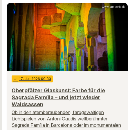
www.lamberts.de
notes
17
. Juli 2026 09:30
Oberpfälzer Glaskunst: Farbe für die
Sagrada Família – und jetzt wieder
Waldsassen
Ob in den atemberaubenden, farbgewaltigen
Lichtspielen von Antoni Gaudís weltberühmter
Sagrada Família in Barcelona oder im monumentalen