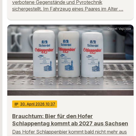
verbotene Gegenstände und Pyrotechnik
sichergestellt. Im Fahrzeug eines Paares im Alter …
Daniel Vogl/dpa
notes
30
. April 2026 10:37
Brauchtum: Bier für den Hofer
Schlappentag kommt ab 2027 aus Sachsen
Das Hofer Schlappenbier kommt bald nicht mehr aus