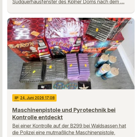
Südquerhausfenster des Kölner Doms nach dem …
Foto: Polizeipräsidium Oberpfalz
notes
24
. Juni 2026 17:08
Maschinenpistole und Pyrotechnik bei
Kontrolle entdeckt
Bei einer Kontrolle auf der B299 bei Waldsassen hat
die Polizei eine mutmaßliche Maschinenpistole,