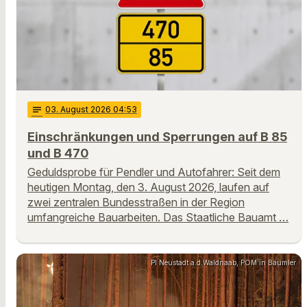
notes
03
. August 2026 04:53
Einschränkungen und Sperrungen auf B 85
und B 470
Geduldsprobe für Pendler und Autofahrer: Seit dem
heutigen Montag, den 3. August 2026, laufen auf
zwei zentralen Bundesstraßen in der Region
umfangreiche Bauarbeiten. Das Staatliche Bauamt …
PI Neustadt a.d.Waldnaab, POM`in Bäumler