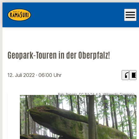
menu
Geopark-Touren in der Oberpfalz!
headphones
chrome_reader_mode
12. Juli 2022
· 06:00 Uhr
Foto: Benreis, CC BY-SA 4.0, Wikimedia Commons