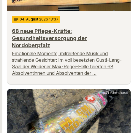
notes
04
. August 2026 18:37
68 neue Pflege-Kräfte:
Gesundheitsversorgung der
Nordoberpfalz
Emotionale Momente, mitreißende Musik und
strahlende Gesichter: Im voll besetzten Gustl-Lang-
Saal der Weidener Max-Reger-Halle feierten 68
Absolventinnen und Absolventen der …
PI Vohenstrauß