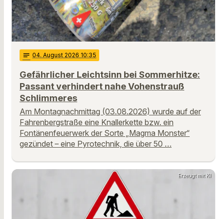
notes
04
. August 2026 10:35
Gefährlicher Leichtsinn bei Sommerhitze:
Passant verhindert nahe Vohenstrauß
Schlimmeres
Am Montagnachmittag (03.08.2026) wurde auf der
Fahrenbergstraße eine Knallerkette bzw. ein
Fontänenfeuerwerk der Sorte „Magma Monster“
gezündet – eine Pyrotechnik, die über 50 …
Erzeugt mit KI