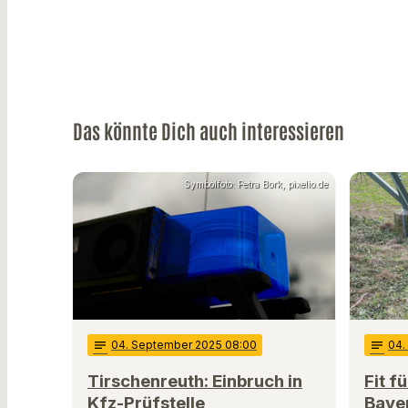
Das könnte Dich auch interessieren
Symbolfoto: Petra Bork, pixelio.de
notes
04
. September 2025 08:00
notes
04
.
Tirschenreuth: Einbruch in
Fit f
Kfz-Prüfstelle
Baye