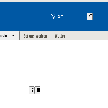
search
27°
Bei uns werben
Wetter
ervice
headphones
chrome_reader_mode