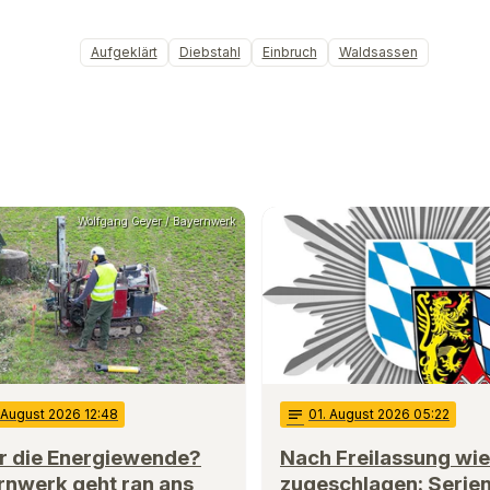
Aufgeklärt
Diebstahl
Einbruch
Waldsassen
Wolfgang Geyer / Bayernwerk
 August 2026 12:48
notes
01
. August 2026 05:22
ür die Energiewende?
Nach Freilassung wi
rnwerk geht ran ans
zugeschlagen: Serie