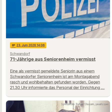
notes
23
. Juni 2026 14:06
Schwandorf
71-Jährige aus Seniorenheim vermisst
Eine als vermisst gemeldete Seniorin aus einem
Schwandorfer Seniorenheim ist am Montagabend
rasch und wohlbehalten gefunden worden. Gegen
21.30 Uhr informierte das Personal der Einrichtung …
Symbolfoto: Rafael Classen, pexels.com