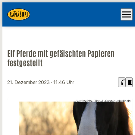
menu
Elf Pferde mit gefälschten Papieren
festgestellt
headphones
chrome_reader_mode
21. Dezember 2023
· 11:46 Uhr
Symbolfoto: Elisa Al Rashid, pixelio.de