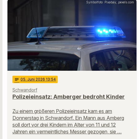
Symbolfoto: Pixabay, pexels.com
notes
05
. Juni 2026 13:54
Schwandorf
Polizeieinsatz: Amberger bedroht Kinder
Zu einem größeren Polizeieinsatz kam es am
Donnerstag in Schwandorf. Ein Mann aus Amberg
soll dort vor drei Kindern im Alter von 11 und 12
Jahren ein vermeintliches Messer gezogen, sie …