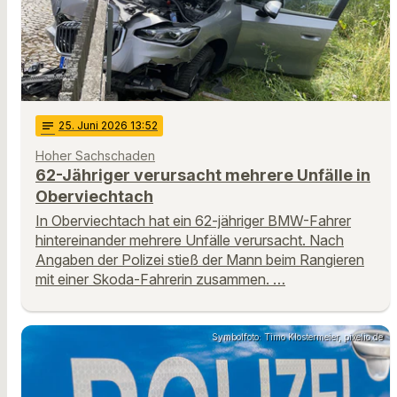
notes
25
. Juni 2026 13:52
Hoher Sachschaden
62-Jähriger verursacht mehrere Unfälle in
Oberviechtach
In Oberviechtach hat ein 62-jähriger BMW-Fahrer
hintereinander mehrere Unfälle verursacht. Nach
Angaben der Polizei stieß der Mann beim Rangieren
mit einer Skoda-Fahrerin zusammen. …
Symbolfoto: Timo Klostermeier, pixelio.de