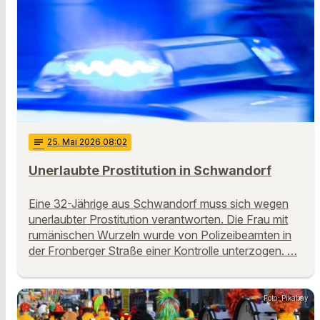
notes
25
. Mai 2026 08:02
Unerlaubte Prostitution in Schwandorf
Eine 32-Jährige aus Schwandorf muss sich wegen
unerlaubter Prostitution verantworten. Die Frau mit
rumänischen Wurzeln wurde von Polizeibeamten in
der Fronberger Straße einer Kontrolle unterzogen. …
Foto: Pixabay