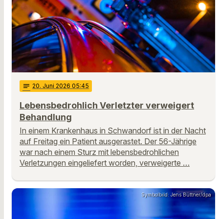
notes
20
. Juni 2026 05:45
Lebensbedrohlich Verletzter verweigert
Behandlung
In einem Krankenhaus in Schwandorf ist in der Nacht
auf Freitag ein Patient ausgerastet. Der 56-Jährige
war nach einem Sturz mit lebensbedrohlichen
Verletzungen eingeliefert worden, verweigerte …
Symbolbild: Jens Büttner/dpa