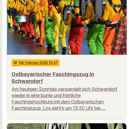
notes
08
. Februar 2026 10:47
Ostbayerischer Faschingszug in
Schwandorf
Am heutigen Sonntag verwandelt sich Schwandorf
wieder in eine bunte und fröhliche
Faschingshochburg mit dem Ostbayerischen
Faschingszug. Los geht’s um 13:30 Uhr bei …