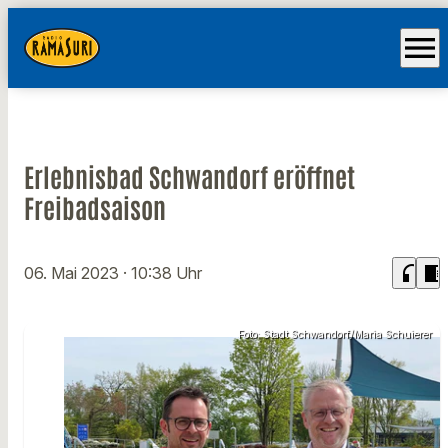
menu
Erlebnisbad Schwandorf eröffnet
Freibadsaison
headphones
chrome_reader_mode
06. Mai 2023
· 10:38 Uhr
Foto: Stadt Schwandorf/Maria Schuierer