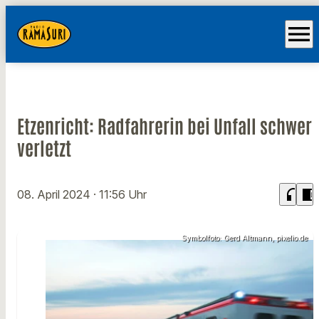
menu
Etzenricht: Radfahrerin bei Unfall schwer
verletzt
headphones
chrome_reader_mode
08. April 2024
· 11:56 Uhr
Symbolfoto: Gerd Altmann, pixelio.de