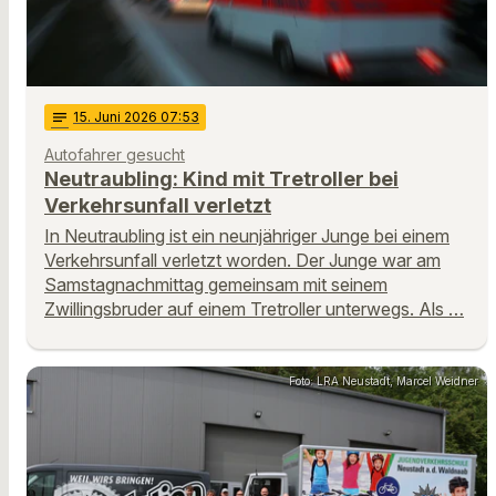
notes
15
. Juni 2026 07:53
Autofahrer gesucht
Neutraubling: Kind mit Tretroller bei
Verkehrsunfall verletzt
In Neutraubling ist ein neunjähriger Junge bei einem
Verkehrsunfall verletzt worden. Der Junge war am
Samstagnachmittag gemeinsam mit seinem
Zwillingsbruder auf einem Tretroller unterwegs. Als …
Foto: LRA Neustadt, Marcel Weidner