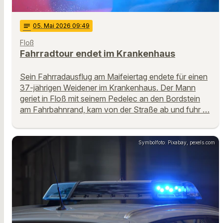
notes
05
. Mai 2026 09:49
Floß
Fahrradtour endet im Krankenhaus
Sein Fahrradausflug am Maifeiertag endete für einen
37-jährigen Weidener im Krankenhaus. Der Mann
geriet in Floß mit seinem Pedelec an den Bordstein
am Fahrbahnrand, kam von der Straße ab und fuhr …
Symbolfoto: Pixabay, pexels.com