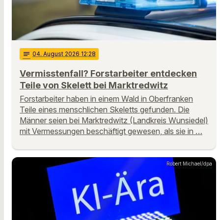
notes
04
. August 2026 12:28
Vermisstenfall? Forstarbeiter entdecken
Teile von Skelett bei Marktredwitz
Forstarbeiter haben in einem Wald in Oberfranken
Teile eines menschlichen Skeletts gefunden. Die
Männer seien bei Marktredwitz (Landkreis Wunsiedel)
mit Vermessungen beschäftigt gewesen, als sie in …
Robert Michael/dpa