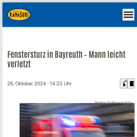
menu
Fenstersturz in Bayreuth – Mann leicht
verletzt
headphones
chrome_reader_mode
26. Oktober 2024
· 14:23 Uhr
Monika Skolimowska/dpa