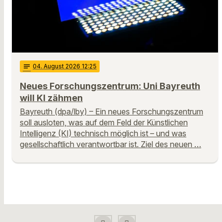
notes
04
. August 2026 12:25
Neues Forschungszentrum: Uni Bayreuth
will KI zähmen
Bayreuth (dpa/lby) – Ein neues Forschungszentrum
soll ausloten, was auf dem Feld der Künstlichen
Intelligenz (KI) technisch möglich ist – und was
gesellschaftlich verantwortbar ist. Ziel des neuen …