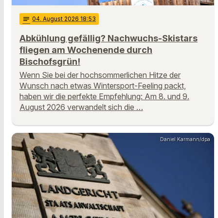
notes
04
. August 2026 18:53
Abkühlung gefällig? Nachwuchs-Skistars
fliegen am Wochenende durch
Bischofsgrün!
Wenn Sie bei der hochsommerlichen Hitze der
Wunsch nach etwas Wintersport-Feeling packt,
haben wir die perfekte Empfehlung: Am 8. und 9.
August 2026 verwandelt sich die …
Daniel Karmann/dpa