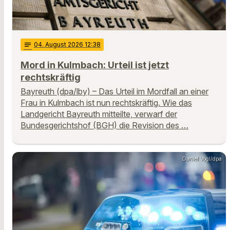
notes
04
. August 2026 12:38
Mord in Kulmbach: Urteil ist jetzt
rechtskräftig
Bayreuth (dpa/lby) – Das Urteil im Mordfall an einer
Frau in Kulmbach ist nun rechtskräftig. Wie das
Landgericht Bayreuth mitteilte, verwarf der
Bundesgerichtshof (BGH) die Revision des …
Daniel Vogl/dpa