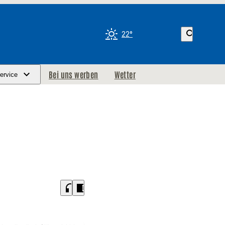
search
22°
Bei uns werben
Wetter
ervice
headphones
chrome_reader_mode