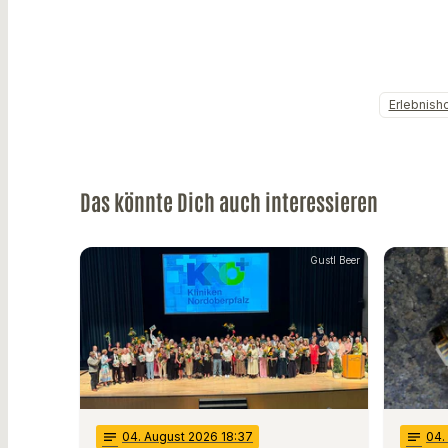
Erlebnish
Das könnte Dich auch interessieren
Gustl Beer
notes
04
. August 2026 18:37
notes
04