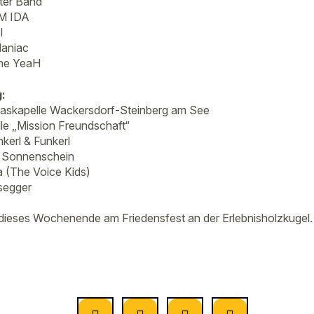
lter Band
M IDA
I
Maniac
the YeaH
:
laskapelle Wackersdorf-Steinberg am See
lle „Mission Freundschaft“
kerl & Funkerl
e Sonnenschein
a (The Voice Kids)
segger
 dieses Wochenende am Friedensfest an der Erlebnisholzkuge