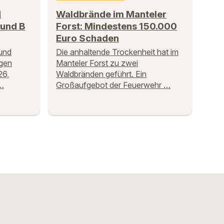
d
Waldbrände im Manteler
 und B
Forst: Mindestens 150.000
Euro Schaden
und
Die anhaltende Trockenheit hat im
igen
Manteler Forst zu zwei
26,
Waldbränden geführt. Ein
 …
Großaufgebot der Feuerwehr …