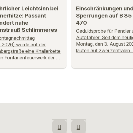
rlicher Leichtsinn bei
Einschränkungen un
erhitze: Passant
Sperrungen auf B 85
ndert nahe
470
nstrauß Schlimmeres
Geduldsprobe für Pendler 
Autofahrer: Seit dem heut
ntagnachmittag
Montag, den 3. August 20
.2026) wurde auf der
laufen auf zwei zentralen
bergstraße eine Knallerkette
in Fontänenfeuerwerk der …