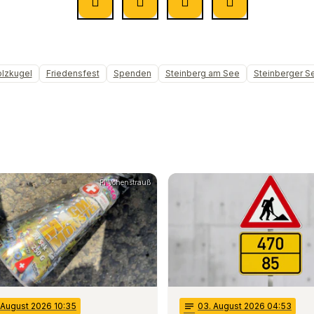
olzkugel
Friedensfest
Spenden
Steinberg am See
Steinberger S
PI Vohenstrauß
. August 2026 10:35
notes
03
. August 2026 04:53