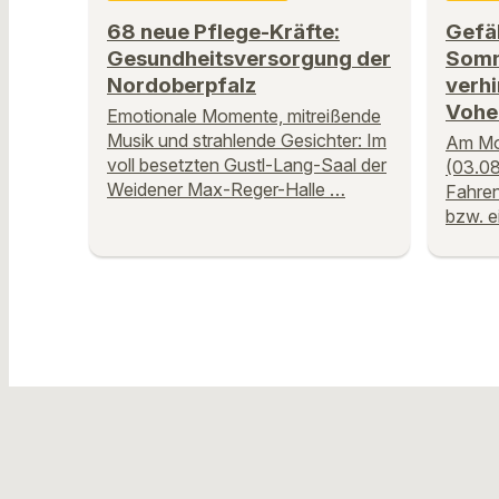
68 neue Pflege-Kräfte:
Gefäh
Gesundheitsversorgung der
Somm
Nordoberpfalz
verhi
Vohe
Emotionale Momente, mitreißende
Musik und strahlende Gesichter: Im
Am Mo
voll besetzten Gustl-Lang-Saal der
(03.08
Weidener Max-Reger-Halle …
Fahren
bzw. e