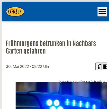
menu
Frühmorgens betrunken in Nachbars
Garten gefahren
headphones
chrome_reader_mode
30. Mai 2022
· 08:22 Uhr
Symbolfoto: Klaus-Dietmar Gabbert/dpa