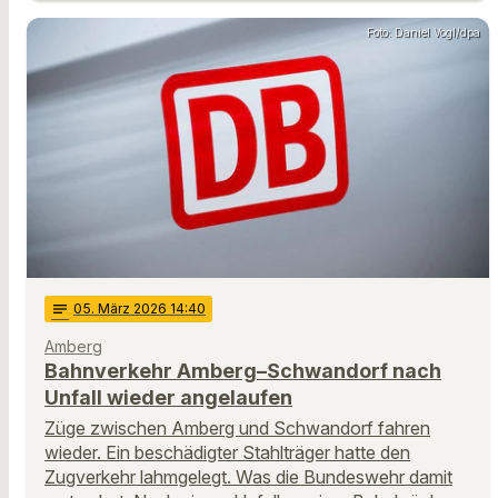
Foto: Daniel Vogl/dpa
notes
05
. März 2026 14:40
Amberg
Bahnverkehr Amberg–Schwandorf nach
Unfall wieder angelaufen
Züge zwischen Amberg und Schwandorf fahren
wieder. Ein beschädigter Stahlträger hatte den
Zugverkehr lahmgelegt. Was die Bundeswehr damit