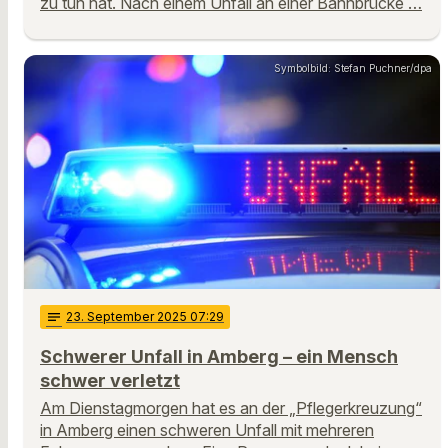
zu tun hat. Nach einem Unfall an einer Bahnbrücke …
Symbolbild: Stefan Puchner/dpa
notes
23
. September 2025 07:29
Schwerer Unfall in Amberg – ein Mensch
schwer verletzt
Am Dienstagmorgen hat es an der „Pflegerkreuzung“
in Amberg einen schweren Unfall mit mehreren