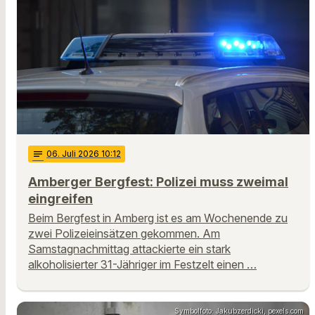
notes
06
. Juli 2026 10:12
Amberger Bergfest: Polizei muss zweimal
eingreifen
Beim Bergfest in Amberg ist es am Wochenende zu
zwei Polizeieinsätzen gekommen. Am
Samstagnachmittag attackierte ein stark
alkoholisierter 31-Jähriger im Festzelt einen …
Symbolfoto: Jakubzerdicki, pexels.com