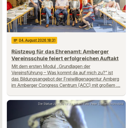
notes
04
. August 2026 18:31
Rüstzeug für das Ehrenamt: Amberger
Vereinsschule feiert erfolgreichen Auftakt
Mit dem ersten Modul „Grundlagen der
Vereinsführung – Was kommt da auf mich zu?“ ist
das Bildungsangebot der Freiwilligenagentur Amberg
im Amberger Congress Centrum (ACC) mit großem …
Die Statue Justizia ist zu sehen. Foto: Peter Steffen/Archivbild