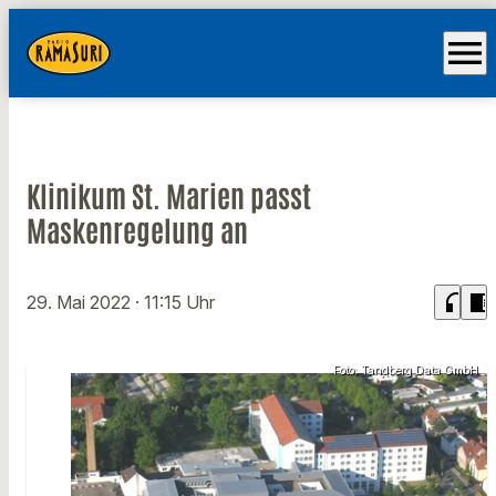
menu
Klinikum St. Marien passt
Maskenregelung an
headphones
chrome_reader_mode
29. Mai 2022
· 11:15 Uhr
Foto: Tandberg Data GmbH