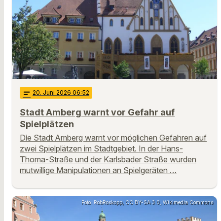
notes
20
. Juni 2026 06:52
Stadt Amberg warnt vor Gefahr auf
Spielplätzen
Die Stadt Amberg warnt vor möglichen Gefahren auf
zwei Spielplätzen im Stadtgebiet. In der Hans-
Thoma-Straße und der Karlsbader Straße wurden
mutwillige Manipulationen an Spielgeräten …
Foto: RobRoskopp, CC BY-SA 3.0, Wikimedia Commons