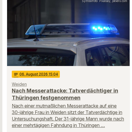
Symbolfoto: Pixabay, pexels.com
notes
06
. August 2026 15:04
Weiden
Nach Messerattacke: Tatverdächtiger in
Thüringen festgenommen
Nach einer mutmaßlichen Messerattacke auf eine
30-jährige Frau in Weiden sitzt der Tatverdächtige in
Untersuchungshaft. Der 31-jährige Mann wurde nach
einer mehrtägigen Fahndung in Thüringen …