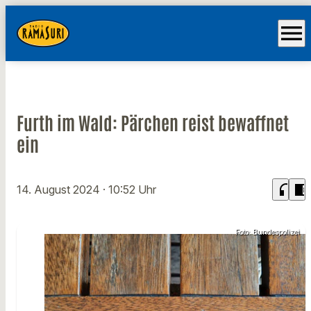
menu
Furth im Wald: Pärchen reist bewaffnet
ein
headphones
chrome_reader_mode
14. August 2024
· 10:52 Uhr
Foto: Bundespolizei