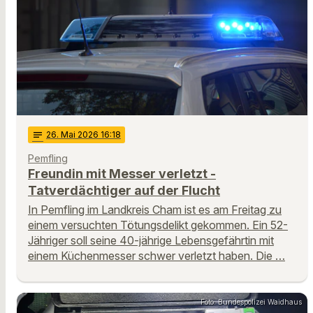
notes
26
. Mai 2026 16:18
Pemfling
Freundin mit Messer verletzt -
Tatverdächtiger auf der Flucht
In Pemfling im Landkreis Cham ist es am Freitag zu
einem versuchten Tötungsdelikt gekommen. Ein 52-
Jähriger soll seine 40-jährige Lebensgefährtin mit
einem Küchenmesser schwer verletzt haben. Die …
Foto: Bundespolizei Waidhaus