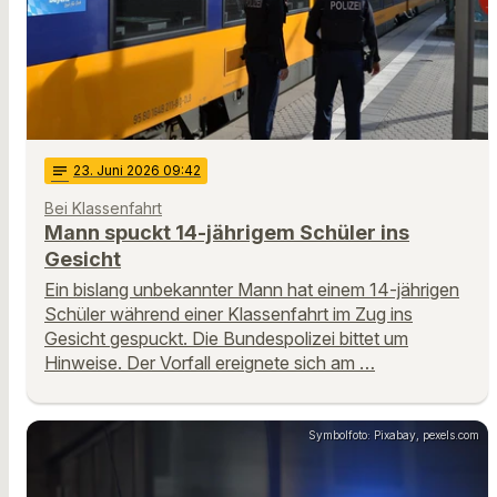
notes
23
. Juni 2026 09:42
Bei Klassenfahrt
Mann spuckt 14-jährigem Schüler ins
Gesicht
Ein bislang unbekannter Mann hat einem 14-jährigen
Schüler während einer Klassenfahrt im Zug ins
Gesicht gespuckt. Die Bundespolizei bittet um
Hinweise. Der Vorfall ereignete sich am …
Symbolfoto: Pixabay, pexels.com