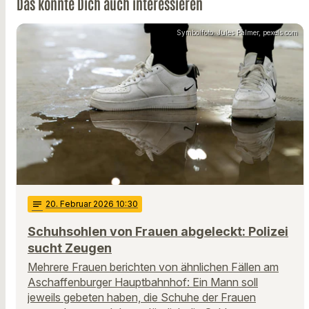
Das könnte Dich auch interessieren
Symbolfoto: Jules Palmer, pexels.com
notes
20
. Februar 2026 10:30
Schuhsohlen von Frauen abgeleckt: Polizei
sucht Zeugen
Mehrere Frauen berichten von ähnlichen Fällen am
Aschaffenburger Hauptbahnhof: Ein Mann soll
jeweils gebeten haben, die Schuhe der Frauen