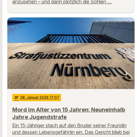
anzusehen – und dann plötzlich die Sohlen …
Foto: Daniel Karmann/dpa
notes
28
. Januar 2026 17:07
Mord im Alter von 15 Jahren: Neuneinhalb
Jahre Jugendstrafe
Ein 15-Jähriger stach auf den Bruder seiner Freundin
und dessen Lebensgefährtin ein. Das Gericht blieb bei