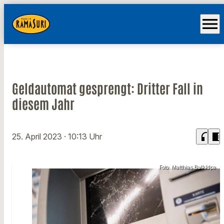
menu
Geldautomat gesprengt: Dritter Fall in
diesem Jahr
headphones
chrome_reader_mode
25. April 2023
· 10:13 Uhr
Foto: Matthias Balk/dpa