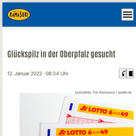
menu
Glückspilz in der Oberpfalz gesucht
headphones
chrome_reader_mode
12. Januar 2022
· 08:34 Uhr
Symbolfoto: Tim Reckmann / pixelio.de