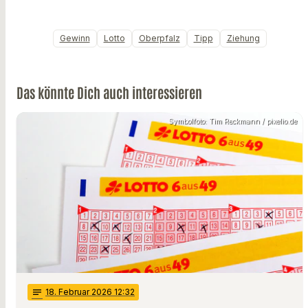
Gewinn
Lotto
Oberpfalz
Tipp
Ziehung
Das könnte Dich auch interessieren
Symbolfoto: Tim Reckmann / pixelio.de
notes
18
. Februar 2026 12:32