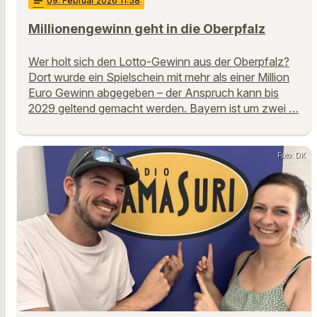
notes
09
. Februar 2026 11:58
Millionengewinn geht in die Oberpfalz
Wer holt sich den Lotto-Gewinn aus der Oberpfalz?
Dort wurde ein Spielschein mit mehr als einer Million
Euro Gewinn abgegeben – der Anspruch kann bis
2029 geltend gemacht werden. Bayern ist um zwei …
Foto: DK