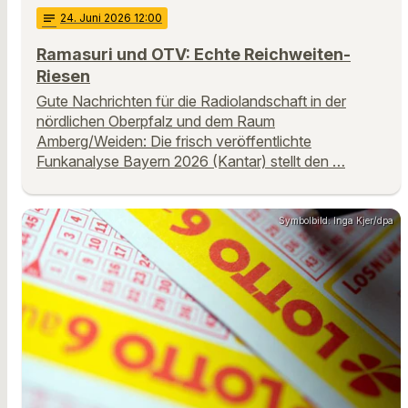
notes
24
. Juni 2026 12:00
Ramasuri und OTV: Echte Reichweiten-
Riesen
Gute Nachrichten für die Radiolandschaft in der
nördlichen Oberpfalz und dem Raum
Amberg/Weiden: Die frisch veröffentlichte
Funkanalyse Bayern 2026 (Kantar) stellt den …
Symbolbild: Inga Kjer/dpa