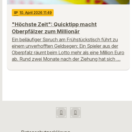
notes
10
. April 2026 11:49
"Höchste Zeit": Quicktipp macht
Oberpfälzer zum Millionär
Ein beiläufiger Spruch am Frühstückstisch führt zu
einem unverhofften Geldsegen: Ein Spieler aus der
Oberpfalz räumt beim Lotto mehr als eine Million Euro
ab. Rund zwei Monate nach der Ziehung hat sich …