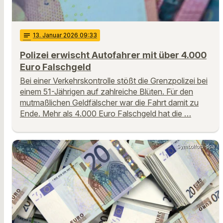
notes
13
. Januar 2026 09:33
Polizei erwischt Autofahrer mit über 4.000
Euro Falschgeld
Bei einer Verkehrskontrolle stößt die Grenzpolizei bei
einem 51-Jährigen auf zahlreiche Blüten. Für den
mutmaßlichen Geldfälscher war die Fahrt damit zu
Ende. Mehr als 4.000 Euro Falschgeld hat die …
Symbolfoto: dpa