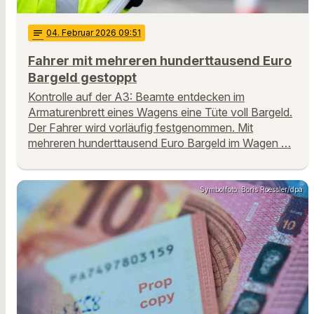
notes
04
. Februar 2026 09:51
Fahrer mit mehreren hunderttausend Euro
Bargeld gestoppt
Kontrolle auf der A3: Beamte entdecken im
Armaturenbrett eines Wagens eine Tüte voll Bargeld.
Der Fahrer wird vorläufig festgenommen. Mit
mehreren hunderttausend Euro Bargeld im Wagen …
Symbolfoto: Boris Roessler/dpa