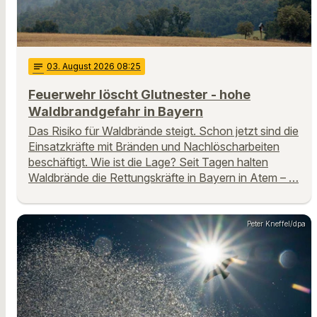
notes
03
. August 2026 08:25
Feuerwehr löscht Glutnester - hohe
Waldbrandgefahr in Bayern
Das Risiko für Waldbrände steigt. Schon jetzt sind die
Einsatzkräfte mit Bränden und Nachlöscharbeiten
beschäftigt. Wie ist die Lage? Seit Tagen halten
Waldbrände die Rettungskräfte in Bayern in Atem – …
Peter Kneffel/dpa