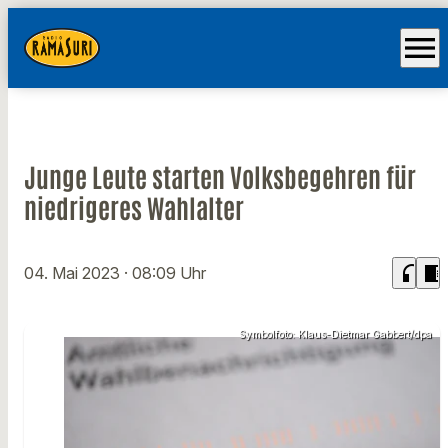
menu
Junge Leute starten Volksbegehren für
niedrigeres Wahlalter
headphones
chrome_reader_mode
04. Mai 2023
· 08:09 Uhr
Symbolfoto: Klaus-Dietmar Gabbert/dpa