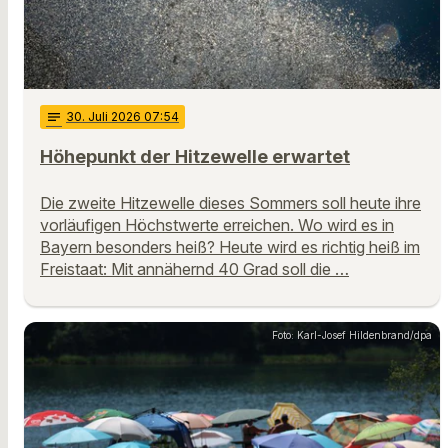
notes
30
. Juli 2026 07:54
Höhepunkt der Hitzewelle erwartet
Die zweite Hitzewelle dieses Sommers soll heute ihre
vorläufigen Höchstwerte erreichen. Wo wird es in
Bayern besonders heiß? Heute wird es richtig heiß im
Freistaat: Mit annähernd 40 Grad soll die …
Foto: Karl-Josef Hildenbrand/dpa