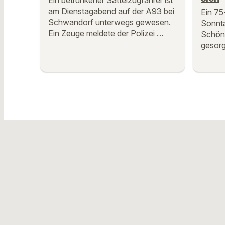
Ein betrunkener Sattelzugfahrer ist
am Dienstagabend auf der A93 bei
Ein 75
Schwandorf unterwegs gewesen.
Sonnta
Ein Zeuge meldete der Polizei …
Schöns
gesorg