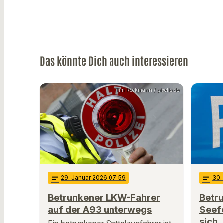
Das könnte Dich auch interessieren
Tim Reckmann / pixelio.de
notes
29
. Januar 2026 07:59
notes
30
.
Betrunkener LKW-Fahrer
Betru
auf der A93 unterwegs
Seef
sich