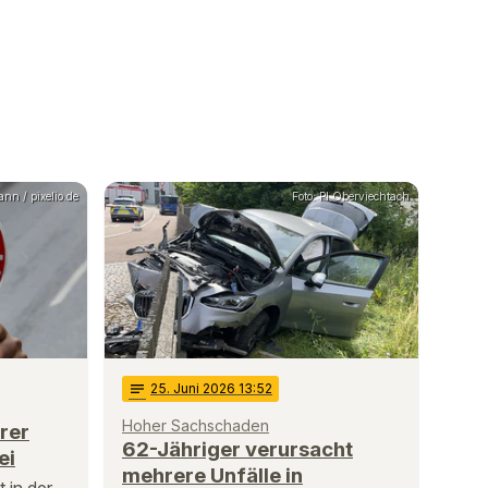
nn / pixelio.de
Foto: PI Oberviechtach
notes
25
. Juni 2026 13:52
Hoher Sachschaden
rer
62-Jähriger verursacht
ei
mehrere Unfälle in