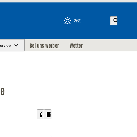
search
26°
Bei uns werben
Wetter
ervice
ße
headphones
chrome_reader_mode