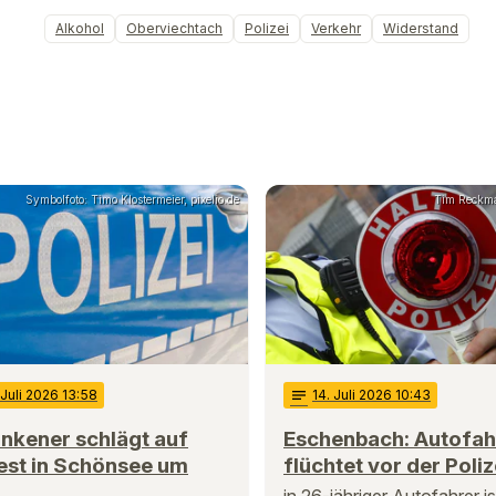
Alkohol
Oberviechtach
Polizei
Verkehr
Widerstand
Symbolfoto: Timo Klostermeier, pixelio.de
Tim Reckma
 Juli 2026 13:58
notes
14
. Juli 2026 10:43
nkener schlägt auf
Eschenbach: Autofah
est in Schönsee um
flüchtet vor der Poliz