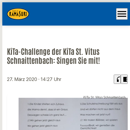
menu
KiTa-Challenge der KiTa St. Vitus
Schnaittenbach: Singen Sie mit!
headphones
chrome_reader_mode
27. März 2020
· 14:27 Uhr
KiTa St. Vitus Schnaittenbach