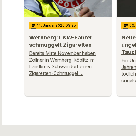
notes
14
. Januar 2026 09:25
notes
06
Wernberg: LKW-Fahrer
Neue
schmuggelt Zigaretten
ungel
Tauch
Bereits Mitte November haben
Zöllner in Wernberg-Köblitz im
Ein Un
Landkreis Schwandorf einen
Jahren
Zigaretten-Schmuggel …
tödlich
ungelö