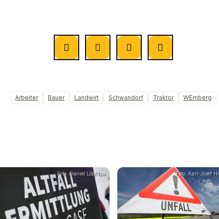
Arbeiter
Bauer
Landwirt
Schwandorf
Traktor
WErnberg
Foto: Daniel Löb/dpa
Foto: Karl-Josef 