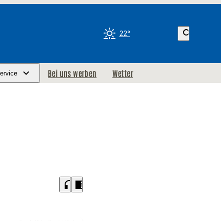
search
22°
Bei uns werben
Wetter
ervice
headphones
chrome_reader_mode