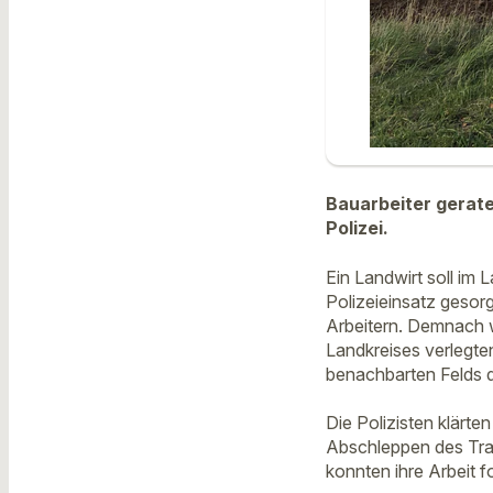
Bauarbeiter gerate
Polizei.
Ein Landwirt soll im 
Polizeieinsatz gesor
Arbeitern. Demnach w
Landkreises verlegte
benachbarten Felds d
Die Polizisten klärte
Abschleppen des Trak
konnten ihre Arbeit f