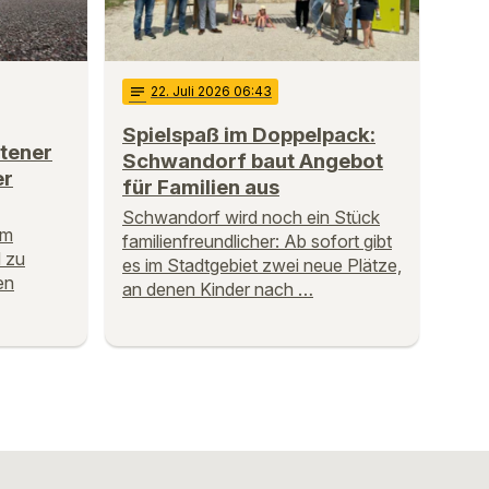
notes
22
. Juli 2026 06:43
Spielspaß im Doppelpack:
otener
Schwandorf baut Angebot
er
für Familien aus
Schwandorf wird noch ein Stück
em
familienfreundlicher: Ab sofort gibt
 zu
es im Stadtgebiet zwei neue Plätze,
en
an denen Kinder nach …