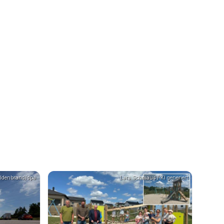
Hildenbrand/dpa
Lara Schmaus / KI generiert