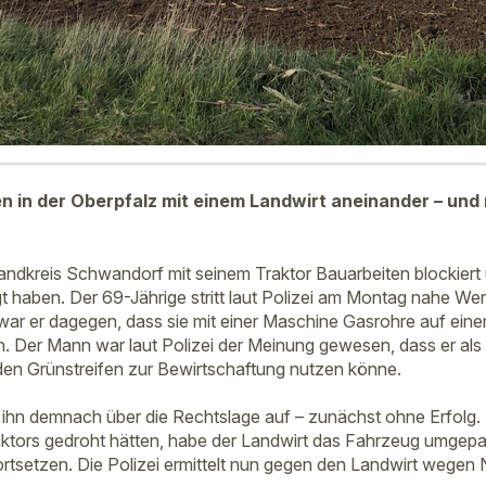
n in der Oberpfalz mit einem Landwirt aneinander – und r
Landkreis Schwandorf mit seinem Traktor Bauarbeiten blockiert 
gt haben. Der 69-Jährige stritt laut Polizei am Montag nahe We
ar er dagegen, dass sie mit einer Maschine Gasrohre auf eine
n. Der Mann war laut Polizei der Meinung gewesen, dass er als
en Grünstreifen zur Bewirtschaftung nutzen könne.
n ihn demnach über die Rechtslage auf – zunächst ohne Erfolg. E
tors gedroht hätten, habe der Landwirt das Fahrzeug umgepar
ortsetzen. Die Polizei ermittelt nun gegen den Landwirt wegen 