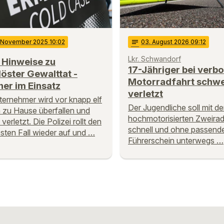
. November 2025 10:02
notes
03
. August 2026 09:12
Lkr. Schwandorf
 Hinweise zu
17-Jähriger bei verb
öster Gewalttat -
Motorradfahrt schw
er im Einsatz
verletzt
ternehmer wird vor knapp elf
Der Jugendliche soll mit d
 zu Hause überfallen und
hochmotorisierten Zweirad
 verletzt. Die Polizei rollt den
schnell und ohne passend
sten Fall wieder auf und …
Führerschein unterwegs …