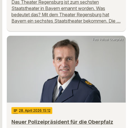
Das Theater Regensburg ist zum sechsten
Staatstheater in Bayern ernannt worden. Was
bedeutet das? Mit dem Theater Regensburg hat
Bayern ein sechstes Staatstheater bekommen. Die …
Foto: Polizei Oberpfalz
notes
28
. April 2026 15:12
Neuer Polizeipräsident für die Oberpfalz