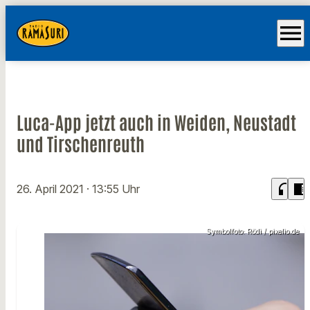
menu
Luca-App jetzt auch in Weiden, Neustadt
und Tirschenreuth
headphones
chrome_reader_mode
26. April 2021
· 13:55 Uhr
Symbolfoto: Rödi / pixelio.de