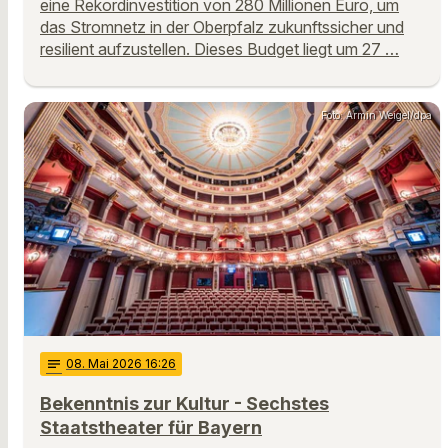
eine Rekordinvestition von 280 Millionen Euro, um
das Stromnetz in der Oberpfalz zukunftssicher und
resilient aufzustellen. Dieses Budget liegt um 27 …
Foto: Armin Weigel/dpa
notes
08
. Mai 2026 16:26
Bekenntnis zur Kultur - Sechstes
Staatstheater für Bayern