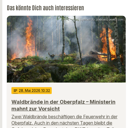
Das könnte Dich auch interessieren
Symbolfoto: pixabay, pexels.com
notes
28
. Mai 2026 10:32
Waldbrände in der Oberpfalz – Ministerin
mahnt zur Vorsicht
Zwei Waldbrände beschäftigen die Feuerwehr in der
Oberpfalz. Auch in den nächsten Tagen bleibt die