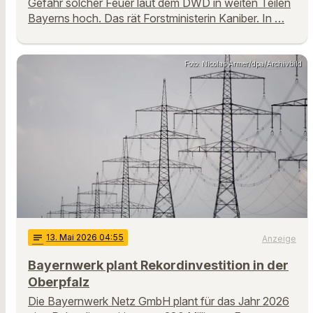
Gefahr solcher Feuer laut dem DWD in weiten Teilen
Bayerns hoch. Das rät Forstministerin Kaniber. In …
Foto: Nicolas Armer/dpa/Archivbild
notes
13
. Mai 2026 04:55
Anzeige
Bayernwerk plant Rekordinvestition in der
Oberpfalz
Die Bayernwerk Netz GmbH plant für das Jahr 2026