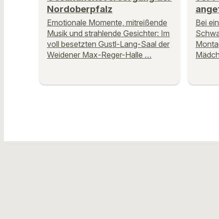
Nordoberpfalz
ange
Emotionale Momente, mitreißende
Bei ei
Musik und strahlende Gesichter: Im
Schwar
voll besetzten Gustl-Lang-Saal der
Montag
Weidener Max-Reger-Halle …
Mädche