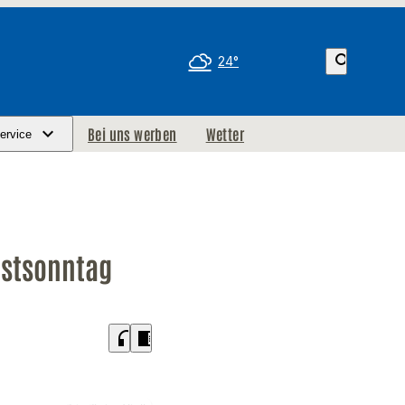
search
24°
Bei uns werben
Wetter
ervice
gstsonntag
headphones
chrome_reader_mode