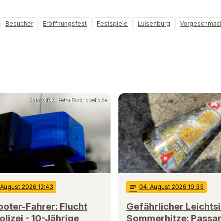
Besucher
Eröffnungsfest
Festspiele
Luisenburg
Vorgeschmac
Symbolfoto: Petra Bork, pixelio.de
 August 2026 12:43
notes
04
. August 2026 10:35
oter-Fahrer: Flucht
Gefährlicher Leichtsi
olizei - 10-Jährige
Sommerhitze: Passa