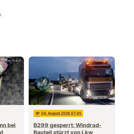
k
PI Vohenstrauß
Felix Besold/NEWS5/dpa
notes
04
. August 2026 07:45
nn bei
B299 gesperrt: Windrad-
nt
Bauteil stürzt von Lkw