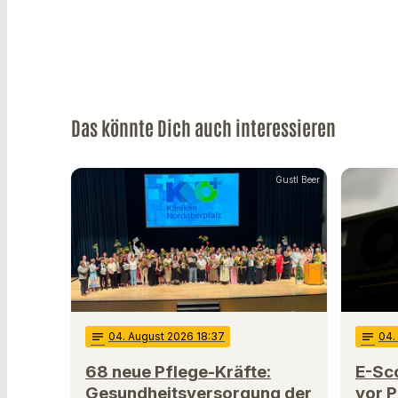
Das könnte Dich auch interessieren
Gustl Beer
notes
04
. August 2026 18:37
notes
04
.
68 neue Pflege-Kräfte:
E-Sco
Gesundheitsversorgung der
vor P