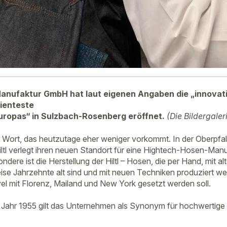
anufaktur GmbH hat laut eigenen Angaben die „
innovat
zienteste
uropas“ in Sulzbach-Rosenberg eröffnet.
(Die Bildergaler
Wort, das heutzutage eher weniger vorkommt. In der Oberpfalz
Hiltl verlegt ihren neuen Standort für eine Hightech-Hosen-Man
ere ist die Herstellung der Hiltl – Hosen, die per Hand, mit alt
ise Jahrzehnte alt sind und mit neuen Techniken produziert wer
vel mit Florenz, Mailand und New York gesetzt werden soll.
 Jahr 1955 gilt das Unternehmen als Synonym für hochwertige