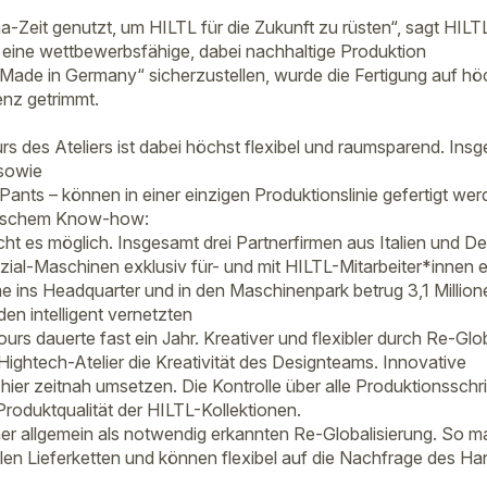
a-Zeit genutzt, um HILTL für die Zukunft zu rüsten“, sagt HIL
eine wettbewerbsfähige, dabei nachhaltige Produktion
ade in Germany“ sicherzustellen, wurde die Fertigung auf hö
enz getrimmt.
s des Ateliers ist dabei höchst flexibel und raumsparend. Insg
 sowie
ants – können in einer einzigen Produktionslinie gefertigt wer
ienischem Know-how:
t es möglich. Insgesamt drei Partnerfirmen aus Italien und D
zial-Maschinen exklusiv für- und mit HILTL-Mitarbeiter*innen 
e ins Headquarter und in den Maschinenpark betrug 3,1 Millio
den intelligent vernetzten
s dauerte fast ein Jahr. Kreativer und flexibler durch Re-Glob
 Hightech-Atelier die Kreativität des Designteams. Innovative
hier zeitnah umsetzen. Die Kontrolle über alle Produktionsschrit
Produktqualität der HILTL-Kollektionen.
einer allgemein als notwendig erkannten Re-Globalisierung. So 
len Lieferketten und können flexibel auf die Nachfrage des Han