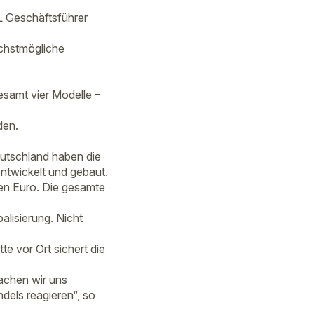
TL Geschäftsführer
chstmögliche
esamt vier Modelle –
den.
eutschland haben die
entwickelt und gebaut.
nen Euro. Die gesamte
alisierung. Nicht
te vor Ort sichert die
machen wir uns
dels reagieren“, so