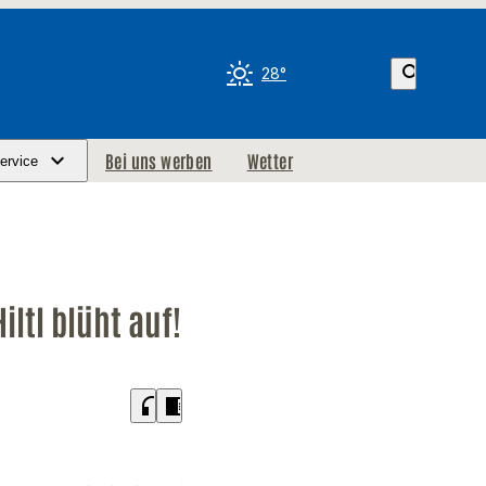
search
28°
Bei uns werben
Wetter
ervice
ltl blüht auf!
headphones
chrome_reader_mode